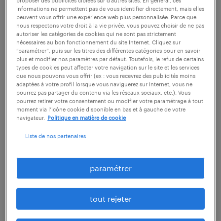
proposer des publicités ciblées sur d’autres sites. En général, ces
informations ne permettent pas de vous identifier directement, mais elles
Pour les responsables RH, le véritable enjeu
peuvent vous offrir une expérience web plus personnalisée. Parce que
est clair. Accompagner les collaborateurs
nous respectons votre droit à la vie privée, vous pouvez choisir de ne pas
autoriser les catégories de cookies qui ne sont pas strictement
débutants dans la transformation digitale est
nécessaires au bon fonctionnement du site Internet. Cliquez sur
“paramétrer”, puis sur les titres des différentes catégories pour en savoir
désormais un levier central pour construire
plus et modifier nos paramètres par défaut. Toutefois, le refus de certains
types de cookies peut affecter votre navigation sur le site et les services
des effectifs résilients et prêts pour l’avenir.
que nous pouvons vous offrir (ex : vous recevrez des publicités moins
Cet article présente des actions concrètes
adaptées à votre profil lorsque vous naviguerez sur Internet, vous ne
pourrez pas partager du contenu via les réseaux sociaux, etc.). Vous
permettant aux RH de répondre aux
pourrez retirer votre consentement ou modifier votre paramétrage à tout
moment via l’icône cookie disponible en bas et à gauche de votre
préoccupations des salariés et de préparer
navigateur.
Politique en matière de cookie
les talents aux évolutions du travail dans la
Liste de nos partenaires
santé façonnées par l’IA.
paramétrer
comment l’IA aide les métiers de
la santé à rester centrés sur
tout rejeter
l’humain