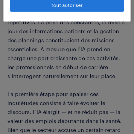
Avant l’adoption de l’IA, les postes débutants
tout autoriser
étaient souvent définis par des tâches
répétitives. La prise des constantes, la mise à
jour des informations patients et la gestion
des plannings constituaient des missions
essentielles. À mesure que l’IA prend en
charge une part croissante de ces activités,
les professionnels en début de carrière
s’interrogent naturellement sur leur place.
La première étape pour apaiser ces
inquiétudes consiste à faire évoluer le
discours. L’IA élargit — et ne réduit pas — la
valeur des emplois débutants dans la santé.
Bien que le secteur accuse un certain retard