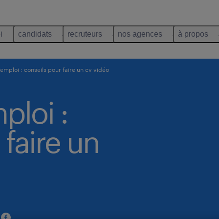
i
candidats
recruteurs
nos agences
à propos
emploi : conseils pour faire un cv vidéo
ploi :
 faire un