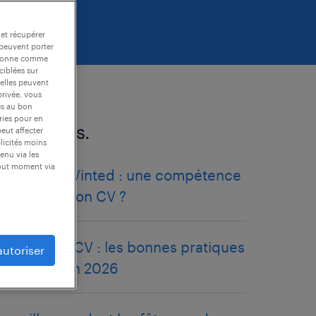
 et récupérer
 peuvent porter
nctionne comme
ciblées sur
 elles peuvent
privée, vous
es au bon
ories pour en
articles liés.
peut affecter
blicités moins
enu via les
tout moment via
vendre sur Vinted : une compétence
à ajouter à son CV ?
photo pour CV : les bonnes pratiques
autoriser
à adopter en 2026