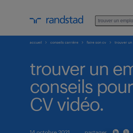
trouver un emplo
accueil
conseils carrière
faire son cv
trouver un 
trouver un em
conseils pour
CV vidéo.
14 octobre 2021
partager