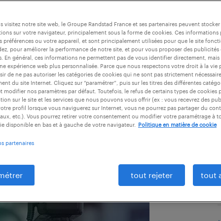
 visitez notre site web, le Groupe Randstad France et ses partenaires peuvent stocker
ions sur votre navigateur, principalement sous la forme de cookies. Ces informations
s préférences ou votre appareil, et sont principalement utilisées pour que le site fo
dez, pour améliorer la performance de notre site, et pour vous proposer des publicités 
es. En général, ces informations ne permettent pas de vous identifier directement, mais
une expérience web plus personnalisée. Parce que nous respectons votre droit à la vie 
ir de ne pas autoriser les catégories de cookies qui ne sont pas strictement nécessair
nt du site Internet. Cliquez sur “paramétrer”, puis sur les titres des différentes catég
lus en plus courant dans le
et modifier nos paramètres par défaut. Toutefois, le refus de certains types de cookies 
tion sur le site et les services que nous pouvons vous offrir (ex : vous recevrez des pu
s à distance ou des offres d’emploi
otre profil lorsque vous naviguerez sur Internet, vous ne pourrez pas partager du cont
aux, etc.). Vous pourrez retirer votre consentement ou modifier votre paramétrage à 
ôté candidat, le CV vidéo peut
ie disponible en bas et à gauche de votre navigateur.
Politique en matière de cookie
de se démarquer à condition de
os partenaires
on et l’exécution de cet outil
métrer
tout rejeter
tout 