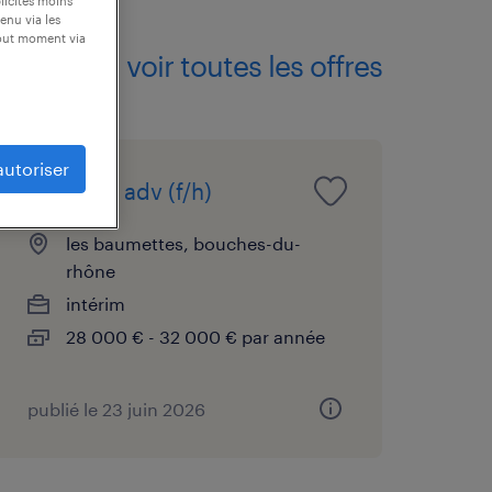
blicités moins
enu via les
tout moment via
voir toutes les offres
autoriser
assistant adv (f/h)
les baumettes, bouches-du-
rhône
intérim
28 000 € - 32 000 € par année
publié le 23 juin 2026