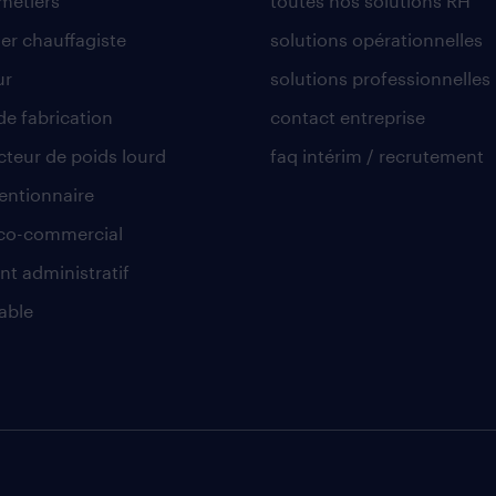
 métiers
toutes nos solutions RH
er chauffagiste
solutions opérationnelles
ur
solutions professionnelles
de fabrication
contact entreprise
teur de poids lourd
faq intérim / recrutement
ntionnaire
co-commercial
nt administratif
able