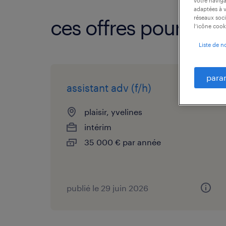
votre naviga
adaptées à v
réseaux soci
ces offres pourraien
l’icône cook
Liste de n
para
assistant adv (f/h)
plaisir, yvelines
intérim
35 000 € par année
publié le 29 juin 2026