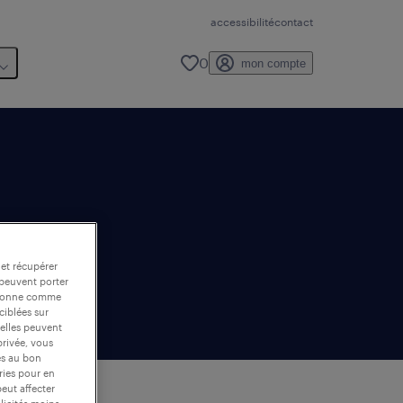
accessibilité
contact
0
mon compte
 et récupérer
 peuvent porter
nctionne comme
ciblées sur
 elles peuvent
privée, vous
es au bon
ories pour en
peut affecter