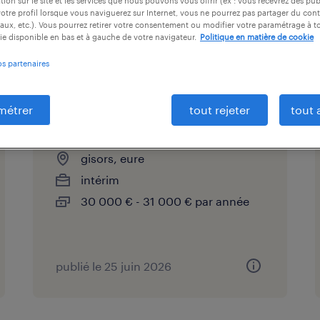
tion sur le site et les services que nous pouvons vous offrir (ex : vous recevrez des pu
otre profil lorsque vous naviguerez sur Internet, vous ne pourrez pas partager du cont
aux, etc.). Vous pourrez retirer votre consentement ou modifier votre paramétrage à 
t vous intéresser.
ie disponible en bas et à gauche de votre navigateur.
Politique en matière de cookie
os partenaires
métrer
tout rejeter
tout 
assistant adv (f/h)
gisors, eure
intérim
30 000 € - 31 000 € par année
publié le 25 juin 2026