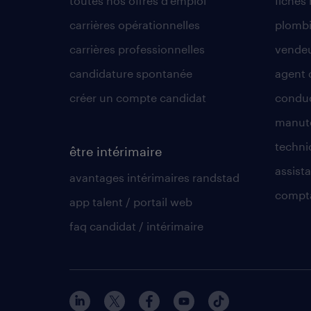
toutes nos offres d'emploi
fiches
carrières opérationnelles
plombi
carrières professionnelles
vende
candidature spontanée
agent 
créer un compte candidat
conduc
manute
techni
être intérimaire
assista
avantages intérimaires randstad
compt
app talent / portail web
faq candidat / intérimaire