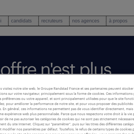
i
candidats
recruteurs
nos agences
à propos
offre n'est plus
 visitez notre site web, le Groupe Randstad France et ses partenaires peuvent stocker
ions sur votre navigateur, principalement sous la forme de cookies. Ces informations
s préférences ou votre appareil, et sont principalement utilisées pour que le site fo
dez, pour améliorer la performance de notre site, et pour vous proposer des publicités 
es. En général, ces informations ne permettent pas de vous identifier directement, mais
une expérience web plus personnalisée. Parce que nous respectons votre droit à la vie 
ir de ne pas autoriser les catégories de cookies qui ne sont pas strictement nécessair
nt du site Internet. Cliquez sur “paramétrer”, puis sur les titres des différentes catég
et modifier nos paramètres par défaut. Toutefois, le refus de certains types de cookies 