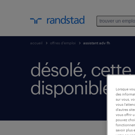
trouver un emplo
accueil
offres d'emploi
assistant adv fh
désolé, cette 
disponible.
Lorsque vous
des informat
sur vous, vo
vous l’atten
d’autres sit
vous offrir 
pouvez chois
fonctionneme
savoir plus 