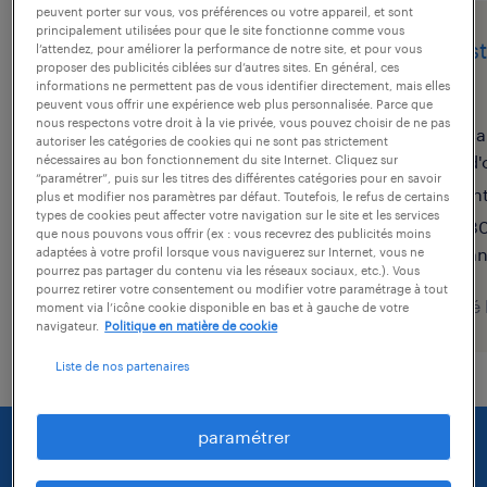
peuvent porter sur vous, vos préférences ou votre appareil, et sont
principalement utilisées pour que le site fonctionne comme vous
assistant commercial
assis
l’attendez, pour améliorer la performance de notre site, et pour vous
proposer des publicités ciblées sur d’autres sites. En général, ces
(f/h)
(f/h)
informations ne permettent pas de vous identifier directement, mais elles
peuvent vous offrir une expérience web plus personnalisée. Parce que
nous respectons votre droit à la vie privée, vous pouvez choisir de ne pas
rueil-malmaison, hauts-de-
sa
autoriser les catégories de cookies qui ne sont pas strictement
seine
d'
nécessaires au bon fonctionnement du site Internet. Cliquez sur
“paramétrer”, puis sur les titres des différentes catégories pour en savoir
intérim
in
plus et modifier nos paramètres par défaut. Toutefois, le refus de certains
types de cookies peut affecter votre navigation sur le site et les services
38 000 € - 40 000 € par
30
que nous pouvons vous offrir (ex : vous recevrez des publicités moins
année
a
adaptées à votre profil lorsque vous naviguerez sur Internet, vous ne
pourrez pas partager du contenu via les réseaux sociaux, etc.). Vous
pourrez retirer votre consentement ou modifier votre paramétrage à tout
publié le 21 juillet 2026
publié
moment via l’icône cookie disponible en bas et à gauche de votre
navigateur.
Politique en matière de cookie
Liste de nos partenaires
paramétrer