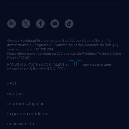
agent de fabrication
toutes nos agences
solutions professionnelles
conducteur de poids lourd
nos agences par ville
contact entreprise
manutentionnaire
nos agences par région
faq intérim / recrutement
technico-commercial
nos cabinets de recrutement
assistant administratif
Groupe Randstad France est une Société par Actions Simplifiée
immatriculée au Registre du Commerce et des Sociétés de Bobigny
sous le numéro 702 028 234.
comptable
Notre siège social est situé au 276 avenue du Président Wilson à Saint
Denis (93200).
RANDSTAD, PARTNER FOR TALENT et
sont des marques
déposées de © Randstad N.V. 2024.
FAQ
contact
mentions légales
le groupe randstad
accessibilité