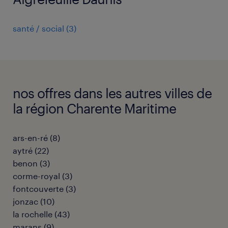
santé / social
(
3
)
nos offres dans les autres villes de
la région Charente Maritime
ars-en-ré
(
8
)
aytré
(
22
)
benon
(
3
)
corme-royal
(
3
)
fontcouverte
(
3
)
jonzac
(
10
)
la rochelle
(
43
)
marans
(
9
)