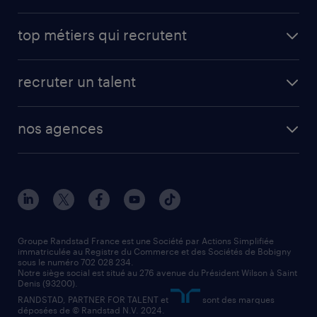
avantages intérimaires randstad
carrières professionnelles
top métiers qui recrutent
app talent / portail web
candidature spontanée
fiches métiers
faq candidat / intérimaire
créer un compte candidat
recruter un talent
plombier chauffagiste
toutes nos solutions RH
vendeur
nos agences
solutions opérationnelles
agent de fabrication
toutes nos agences
solutions professionnelles
conducteur de poids lourd
nos agences par ville
contact entreprise
manutentionnaire
nos agences par région
faq intérim / recrutement
technico-commercial
nos cabinets de recrutement
assistant administratif
Groupe Randstad France est une Société par Actions Simplifiée
immatriculée au Registre du Commerce et des Sociétés de Bobigny
sous le numéro 702 028 234.
comptable
Notre siège social est situé au 276 avenue du Président Wilson à Saint
Denis (93200).
RANDSTAD, PARTNER FOR TALENT et
sont des marques
déposées de © Randstad N.V. 2024.