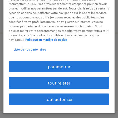
“paramétrer”, puis sur les titres des différentes catégories pour en savoir
plus et modifier nos paramètres par défaut. Toutefois, le refus de certains
types de cookies peut affecter votre navigation sur le site et les services
que nous pouvons vous offrir (ex : vous recevrez des publicités moins
publié le 17 juillet 2026
adaptées à votre profil lorsque vous naviguerez sur Internet, vous ne
pourrez pas partager du contenu via les réseaux sociaux, etc.). Vous
pourrez retirer votre consentement ou modifier votre paramétrage à tout
moment via l’icône cookie disponible en bas et à gauche de votre
navigateur.
Politique en matière de cookie
opérateur matériaux composites (f/h)
Liste de nos partenaires
aigrefeuille-d'aunis, charente-maritime
intérim
paramétrer
12,31 € par heure
tout rejeter
publié le 30 juillet 2026
tout autoriser