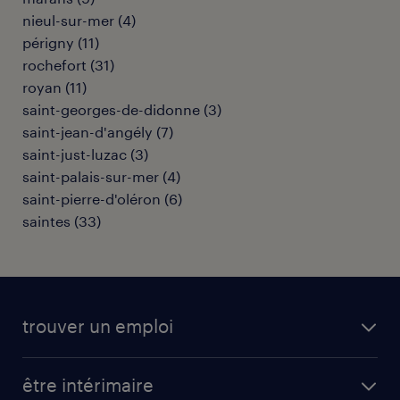
nieul-sur-mer
(
4
)
périgny
(
11
)
rochefort
(
31
)
royan
(
11
)
saint-georges-de-didonne
(
3
)
saint-jean-d'angély
(
7
)
saint-just-luzac
(
3
)
saint-palais-sur-mer
(
4
)
saint-pierre-d'oléron
(
6
)
saintes
(
33
)
trouver un emploi
toutes nos offres d'emploi
être intérimaire
carrières opérationnelles