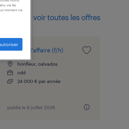
blicités moins
enu via les
tout moment via
voir toutes les offres
autoriser
chargé d'affaire (f/h)
honfleur, calvados
cdd
24 000 € par année
publié le 8 juillet 2026