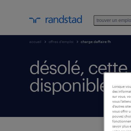
trouver un emplo
accueil
offres d'emploi
charge daffaire fh
désolé, cette 
disponible.
Lorsque vous
des informat
sur vous, vo
vous l’atten
d’autres sit
vous offrir 
pouvez chois
fonctionneme
savoir plus 