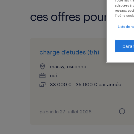
votre naviga
adaptées à v
réseaux soci
ces offres pourraien
l’icône cook
Liste de n
para
charge d'etudes (f/h)
massy, essonne
cdi
33 000 € - 35 000 € par année
publié le 27 juillet 2026