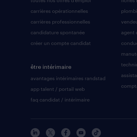
toutes nos offres d'emploi
fiches
carrières opérationnelles
plombi
carrières professionnelles
vende
candidature spontanée
agent 
créer un compte candidat
conduc
manute
techni
être intérimaire
assista
avantages intérimaires randstad
compt
app talent / portail web
faq candidat / intérimaire