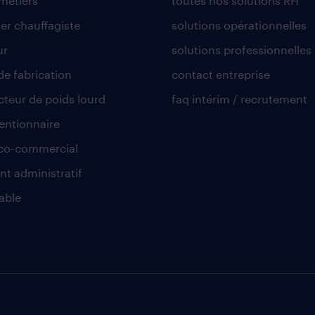
 métiers
toutes nos solutions RH
er chauffagiste
solutions opérationnelles
ur
solutions professionnelles
de fabrication
contact entreprise
teur de poids lourd
faq intérim / recrutement
ntionnaire
co-commercial
nt administratif
able