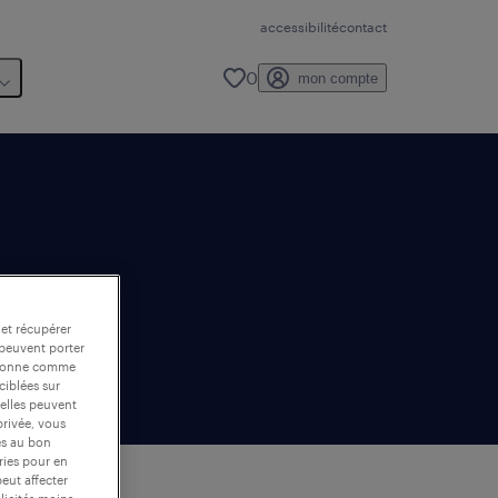
accessibilité
contact
0
mon compte
 et récupérer
 peuvent porter
nctionne comme
ciblées sur
 elles peuvent
privée, vous
es au bon
ories pour en
peut affecter