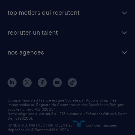
avantages intérimaires randstad
carrières professionnelles
top métiers qui recrutent
app talent / portail web
candidature spontanée
fiches métiers
faq candidat / intérimaire
créer un compte candidat
recruter un talent
plombier chauffagiste
toutes nos solutions RH
vendeur
nos agences
solutions opérationnelles
agent de fabrication
toutes nos agences
solutions professionnelles
conducteur de poids lourd
nos agences par ville
contact entreprise
manutentionnaire
nos agences par région
faq intérim / recrutement
technico-commercial
nos cabinets de recrutement
assistant administratif
Groupe Randstad France est une Société par Actions Simplifiée
immatriculée au Registre du Commerce et des Sociétés de Bobigny
sous le numéro 702 028 234.
comptable
Notre siège social est situé au 276 avenue du Président Wilson à Saint
Denis (93200).
RANDSTAD, PARTNER FOR TALENT et
sont des marques
déposées de © Randstad N.V. 2024.