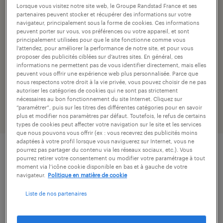
nombre de postes
Lorsque vous visitez notre site web, le Groupe Randstad France et ses
partenaires peuvent stocker et récupérer des informations sur votre
1
navigateur, principalement sous la forme de cookies. Ces informations
peuvent porter sur vous, vos préférences ou votre appareil, et sont
secteur
principalement utilisées pour que le site fonctionne comme vous
l’attendez, pour améliorer la performance de notre site, et pour vous
recherche / ingénierie
proposer des publicités ciblées sur d’autres sites. En général, ces
informations ne permettent pas de vous identifier directement, mais elles
peuvent vous offrir une expérience web plus personnalisée. Parce que
numéro de référence
nous respectons votre droit à la vie privée, vous pouvez choisir de ne pas
307-U59-R001114_01R
autoriser les catégories de cookies qui ne sont pas strictement
nécessaires au bon fonctionnement du site Internet. Cliquez sur
“paramétrer”, puis sur les titres des différentes catégories pour en savoir
plus et modifier nos paramètres par défaut. Toutefois, le refus de certains
types de cookies peut affecter votre navigation sur le site et les services
que nous pouvons vous offrir (ex : vous recevrez des publicités moins
adaptées à votre profil lorsque vous naviguerez sur Internet, vous ne
pourrez pas partager du contenu via les réseaux sociaux, etc.). Vous
pourrez retirer votre consentement ou modifier votre paramétrage à tout
description.
moment via l’icône cookie disponible en bas et à gauche de votre
navigateur.
Politique en matière de cookie
descriptif du poste
Liste de nos partenaires