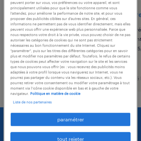
peuvent porter sur vous, vos préférences ou votre appareil, et sont
principalement utilisées pour que le site fonctionne comme vous
coffreur bancheur (f/h)
coffr
l’attendez, pour améliorer la performance de notre site, et pour vous
proposer des publicités ciblées sur d’autres sites. En général, ces
informations ne permettent pas de vous identifier directement, mais elles
lempdes, puy-de-dôme
vé
peuvent vous offrir une expérience web plus personnalisée. Parce que
nous respectons votre droit à la vie privée, vous pouvez choisir de ne pas
intérim
in
autoriser les catégories de cookies qui ne sont pas strictement
nécessaires au bon fonctionnement du site Internet. Cliquez sur
12,31 € par heure
15
“paramétrer”, puis sur les titres des différentes catégories pour en savoir
plus et modifier nos paramètres par défaut. Toutefois, le refus de certains
types de cookies peut affecter votre navigation sur le site et les services
que nous pouvons vous offrir (ex : vous recevrez des publicités moins
adaptées à votre profil lorsque vous naviguerez sur Internet, vous ne
publié le 29 juillet 2026
publié 
pourrez pas partager du contenu via les réseaux sociaux, etc.). Vous
pourrez retirer votre consentement ou modifier votre paramétrage à tout
moment via l’icône cookie disponible en bas et à gauche de votre
navigateur.
Politique en matière de cookie
Liste de nos partenaires
paramétrer
tout rejeter