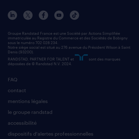
conducteur de poids lourd
nos agences par ville
contact entreprise
manutentionnaire
nos agences par région
faq intérim / recrutement
technico-commercial
nos cabinets de recrutement
assistant administratif
Groupe Randstad France est une Société par Actions Simplifiée
immatriculée au Registre du Commerce et des Sociétés de Bobigny
sous le numéro 702 028 234.
comptable
Notre siège social est situé au 276 avenue du Président Wilson à Saint
Denis (93200).
RANDSTAD, PARTNER FOR TALENT et
sont des marques
déposées de © Randstad N.V. 2024.
FAQ
contact
mentions légales
le groupe randstad
accessibilité
dispositifs d'alertes professionnelles