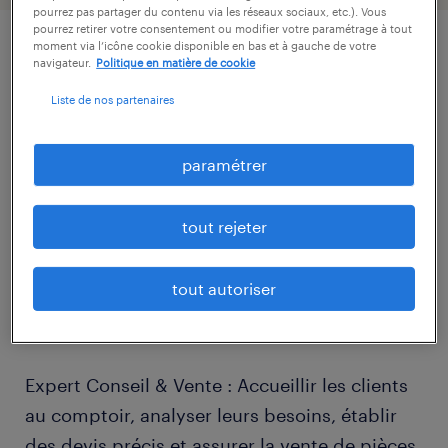
pourrez pas partager du contenu via les réseaux sociaux, etc.). Vous
pourrez retirer votre consentement ou modifier votre paramétrage à tout
moment via l’icône cookie disponible en bas et à gauche de votre
navigateur.
Politique en matière de cookie
description.
Liste de nos partenaires
descriptif du poste
paramétrer
Votre quotidien : l'art de tout orchestrer
tout rejeter
Véritable pivot entre l'atelier et les clients,
vous êtes le garant de la fluidité de notre
tout autoriser
activité. Vos missions se divisent en trois
piliers :
Expert Conseil & Vente : Accueillir les clients
au comptoir, analyser leurs besoins, établir
des devis précis et assurer la vente de pièces