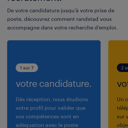
De votre candidature jusqu'à votre prise de
poste, découvrez comment randstad vous
accompagne dans votre recherche d'emploi.
1 sur 7
2 s
votre candidature.
vo
Dès réception, nous étudions
Un c
votre profil pour valider que
télé
vos compétences sont en
sur 
adéquation avec le poste
obje