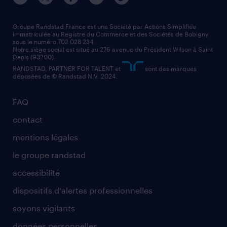
nos agences par région
faq intérim / recrutement
technico-commercial
nos cabinets de recrutement
assistant administratif
Groupe Randstad France est une Société par Actions Simplifiée
immatriculée au Registre du Commerce et des Sociétés de Bobigny
sous le numéro 702 028 234.
comptable
Notre siège social est situé au 276 avenue du Président Wilson à Saint
Denis (93200).
RANDSTAD, PARTNER FOR TALENT et
sont des marques
déposées de © Randstad N.V. 2024.
FAQ
contact
mentions légales
le groupe randstad
accessibilité
dispositifs d'alertes professionnelles
soyons vigilants
données personnelles