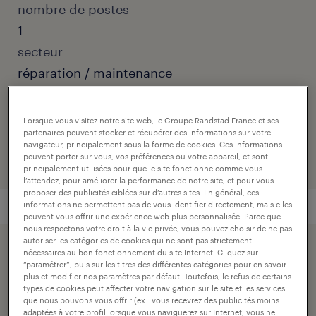
nombre de postes
1
secteur
réparation / maintenance
numéro de référence
Lorsque vous visitez notre site web, le Groupe Randstad France et ses
001-HU-R000390_02R
partenaires peuvent stocker et récupérer des informations sur votre
navigateur, principalement sous la forme de cookies. Ces informations
peuvent porter sur vous, vos préférences ou votre appareil, et sont
principalement utilisées pour que le site fonctionne comme vous
l’attendez, pour améliorer la performance de notre site, et pour vous
proposer des publicités ciblées sur d’autres sites. En général, ces
informations ne permettent pas de vous identifier directement, mais elles
peuvent vous offrir une expérience web plus personnalisée. Parce que
nous respectons votre droit à la vie privée, vous pouvez choisir de ne pas
autoriser les catégories de cookies qui ne sont pas strictement
postuler simplement avec votre profil linkedin.
nécessaires au bon fonctionnement du site Internet. Cliquez sur
“paramétrer”, puis sur les titres des différentes catégories pour en savoir
plus et modifier nos paramètres par défaut. Toutefois, le refus de certains
types de cookies peut affecter votre navigation sur le site et les services
que nous pouvons vous offrir (ex : vous recevrez des publicités moins
adaptées à votre profil lorsque vous naviguerez sur Internet, vous ne