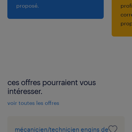
proposé.
prof
corr
prop
ces offres pourraient vous
intéresser.
voir toutes les offres
mécanicien/technicien engins de