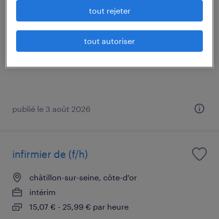
cariste (f/h)
tout rejeter
châtillon-sur-seine, côte-d'or
tout autoriser
intérim
12,70 € par heure
publié le 3 août 2026
infirmier de (f/h)
châtillon-sur-seine, côte-d'or
intérim
15,07 € - 25,99 € par heure