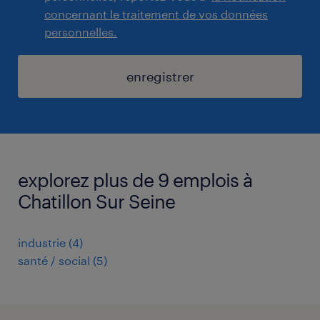
concernant le traitement de vos données
personnelles.
enregistrer
explorez plus de 9 emplois à
Chatillon Sur Seine
industrie
(
4
)
santé / social
(
5
)