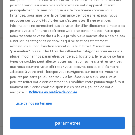
peuvent porter sur vous, vos préférences ou votre appareil, et sont
principalement utilisées pour que le site fonctionne comme vous
l’attendez, pour améliorer la performance de notre site, et pour vous
proposer des publicités ciblées sur d’autres sites. En général, ces
publié le 27 juillet 2026
informations ne permettent pas de vous identifier directement, mais elles
peuvent vous offrir une expérience web plus personnalisée. Parce que
nous respectons votre droit à la vie privée, vous pouvez choisir de ne pas
autoriser les catégories de cookies qui ne sont pas strictement
nécessaires au bon fonctionnement du site Internet. Cliquez sur
mécanicien régleur (f/h)
“paramétrer”, puis sur les titres des différentes catégories pour en savoir
plus et modifier nos paramètres par défaut. Toutefois, le refus de certains
types de cookies peut affecter votre navigation sur le site et les services
châtillon-sur-seine, côte-d'or
que nous pouvons vous offrir (ex : vous recevrez des publicités moins
adaptées à votre profil lorsque vous naviguerez sur Internet, vous ne
intérim
pourrez pas partager du contenu via les réseaux sociaux, etc.). Vous
pourrez retirer votre consentement ou modifier votre paramétrage à tout
13,40 € par heure
moment via l’icône cookie disponible en bas et à gauche de votre
navigateur.
Politique en matière de cookie
Liste de nos partenaires
publié le 3 août 2026
paramétrer