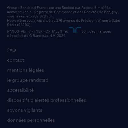
nos cabinets de recrutement
assistant administratif
Groupe Randstad France est une Société par Actions Simplifiée
immatriculée au Registre du Commerce et des Sociétés de Bobigny
sous le numéro 702 028 234.
comptable
Notre siège social est situé au 276 avenue du Président Wilson à Saint
Denis (93200).
RANDSTAD, PARTNER FOR TALENT et
sont des marques
déposées de © Randstad N.V. 2024.
FAQ
contact
mentions légales
le groupe randstad
accessibilité
dispositifs d'alertes professionnelles
soyons vigilants
données personnelles