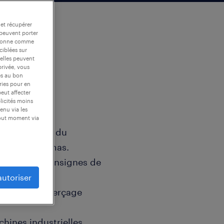
 et récupérer
 peuvent porter
nctionne comme
ciblées sur
 elles peuvent
privée, vous
es au bon
ories pour en
peut affecter
blicités moins
enu via les
tout moment via
ir et de faire du
lans et schémas.
onction des consignes de
autoriser
, formage, perçage
chines industrielles,