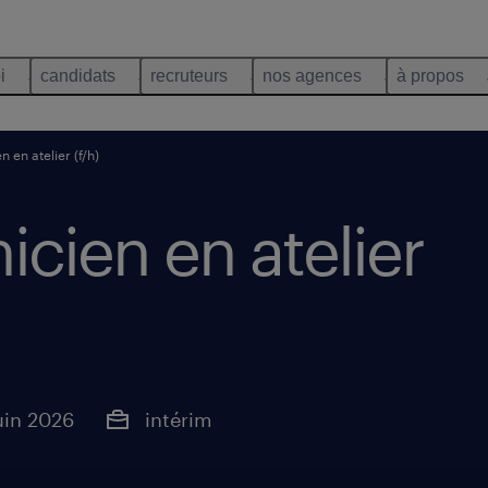
i
candidats
recruteurs
nos agences
à propos
 en atelier (f/h)
cien en atelier
juin 2026
intérim