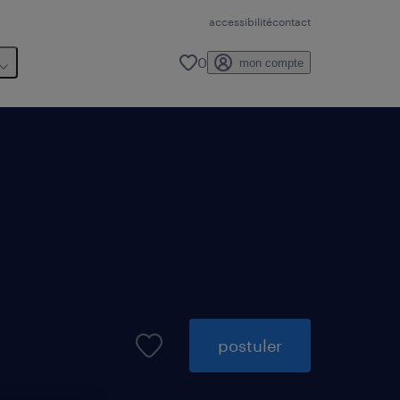
accessibilité
contact
0
mon compte
postuler