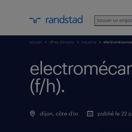
trouver un emplo
accueil
offres d'emploi
industrie
electromécanicien
electromécani
(f/h)
.
dijon
,
côte-d'or
publié le 22 