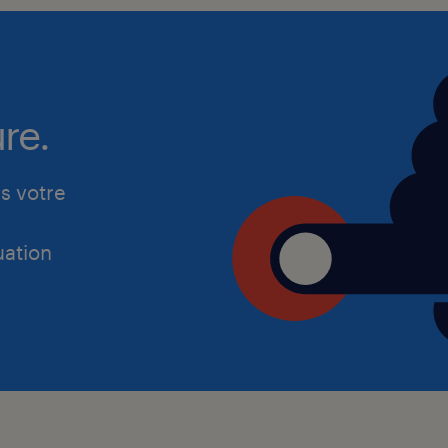
re.
s votre
ation