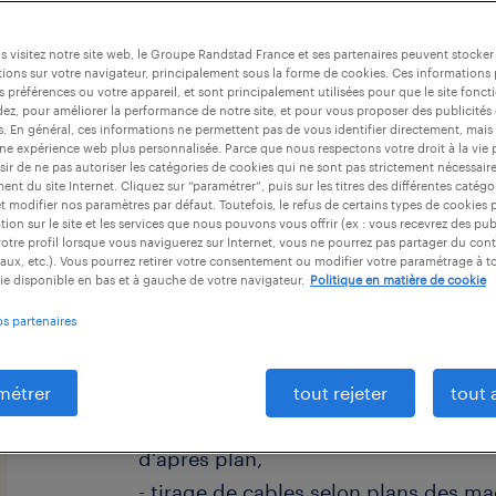
 visitez notre site web, le Groupe Randstad France et ses partenaires peuvent stocker
ions sur votre navigateur, principalement sous la forme de cookies. Ces informations
s préférences ou votre appareil, et sont principalement utilisées pour que le site fo
dez, pour améliorer la performance de notre site, et pour vous proposer des publicités 
es. En général, ces informations ne permettent pas de vous identifier directement, mais
une expérience web plus personnalisée. Parce que nous respectons votre droit à la vie 
ir de ne pas autoriser les catégories de cookies qui ne sont pas strictement nécessair
nt du site Internet. Cliquez sur “paramétrer”, puis sur les titres des différentes catég
et modifier nos paramètres par défaut. Toutefois, le refus de certains types de cookies 
descriptif du poste
tion sur le site et les services que nous pouvons vous offrir (ex : vous recevrez des pu
otre profil lorsque vous naviguerez sur Internet, vous ne pourrez pas partager du cont
aux, etc.). Vous pourrez retirer votre consentement ou modifier votre paramétrage à 
ie disponible en bas et à gauche de votre navigateur.
Politique en matière de cookie
- votre mission principale sera d'établ
os partenaires
raccordements électriques d'après p
- vous savez lire un plan en 3D, en f
travail,
métrer
tout rejeter
tout 
- pose de chemin de cables, découpe
d'après plan,
- tirage de cables selon plans des ma