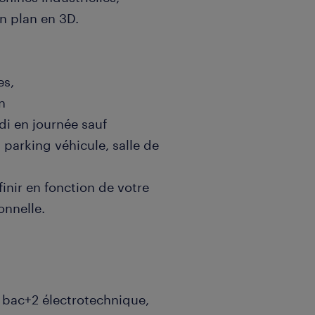
n plan en 3D.
es,
on
di en journée sauf
, parking véhicule, salle de
inir en fonction de votre
onnelle.
U bac+2 électrotechnique,