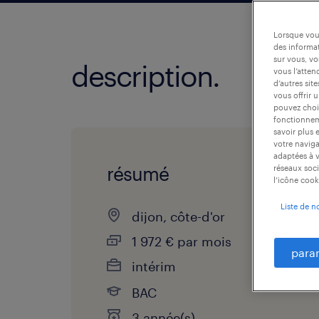
Lorsque vous
des informat
sur vous, vo
description.
vous l’atten
d’autres sit
vous offrir 
pouvez chois
fonctionneme
savoir plus 
votre naviga
adaptées à v
résumé
réseaux soci
l’icône cook
Liste de n
dijon, côte-d'or
1 972 € par mois
para
intérim
BAC
3 année(s)