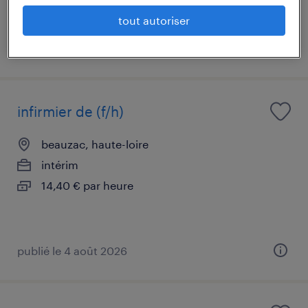
tout autoriser
publié le 3 juin 2026
infirmier de (f/h)
beauzac, haute-loire
intérim
14,40 € par heure
publié le 4 août 2026