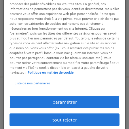
proposer des publicités ciblées sur d’autres sites. En général, ces
conducteur de ligne de
informations ne permettent pas de vous identifier directement, mais elles
conditionnement (f/h)
peuvent vous offrir une expérience web plus personnalisée. Parce que
nous respectons votre droit à la vie privée, vous pouvez choisir de ne pas
autoriser les catégories de cookies qui ne sont pas strictement
bas-en-basset, haute-loire
nécessaires au bon fonctionnement du site Internet. Cliquez sur
“paramétrer”, puis sur les titres des différentes catégories pour en savoir
intérim
plus et modifier nos paramètres par défaut. Toutefois, le refus de certains
types de cookies peut affecter votre navigation sur le site et les services
12,31 € par heure
que nous pouvons vous offrir (ex : vous recevrez des publicités moins
adaptées à votre profil lorsque vous naviguerez sur Internet, vous ne
pourrez pas partager du contenu via les réseaux sociaux, etc.). Vous
pourrez retirer votre consentement ou modifier votre paramétrage à tout
publié le 7 août 2026
moment via l’icône cookie disponible en bas et à gauche de votre
navigateur.
Politique en matière de cookie
Liste de nos partenaires
aide soignant (f/h)
paramétrer
saint-maurice-de-lignon, haute-loire
cdd
tout rejeter
12,31 € par heure