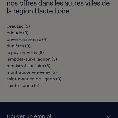
nos offres dans les autres villes de
la région Haute Loire
beauzac
(
5
)
brioude
(
9
)
brives-charensac
(
4
)
dunières
(
9
)
le puy-en-velay
(
8
)
lempdes-sur-allagnon
(
3
)
monistrol-sur-loire
(
6
)
montfaucon-en-velay
(
5
)
saint-maurice-de-lignon
(
3
)
sainte-florine
(
5
)
trouver un emploi