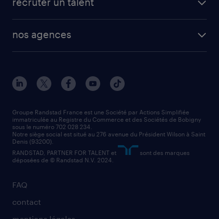
recruter un talent
plombier chauffagiste
toutes nos solutions RH
vendeur
nos agences
solutions opérationnelles
agent de fabrication
toutes nos agences
solutions professionnelles
conducteur de poids lourd
nos agences par ville
contact entreprise
manutentionnaire
nos agences par région
faq intérim / recrutement
technico-commercial
nos cabinets de recrutement
assistant administratif
Groupe Randstad France est une Société par Actions Simplifiée
immatriculée au Registre du Commerce et des Sociétés de Bobigny
sous le numéro 702 028 234.
comptable
Notre siège social est situé au 276 avenue du Président Wilson à Saint
Denis (93200).
RANDSTAD, PARTNER FOR TALENT et
sont des marques
déposées de © Randstad N.V. 2024.
FAQ
contact
mentions légales