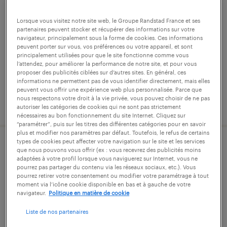
agent d'usinage traditionnel(f/h).
Lorsque vous visitez notre site web, le Groupe Randstad France et ses
brousseval, haute-marne
partenaires peuvent stocker et récupérer des informations sur votre
navigateur, principalement sous la forme de cookies. Ces informations
intérim
peuvent porter sur vous, vos préférences ou votre appareil, et sont
13,00 € par heure
principalement utilisées pour que le site fonctionne comme vous
l’attendez, pour améliorer la performance de notre site, et pour vous
proposer des publicités ciblées sur d’autres sites. En général, ces
informations ne permettent pas de vous identifier directement, mais elles
peuvent vous offrir une expérience web plus personnalisée. Parce que
nous respectons votre droit à la vie privée, vous pouvez choisir de ne pas
publié le 7 juillet 2026
autoriser les catégories de cookies qui ne sont pas strictement
nécessaires au bon fonctionnement du site Internet. Cliquez sur
“paramétrer”, puis sur les titres des différentes catégories pour en savoir
plus et modifier nos paramètres par défaut. Toutefois, le refus de certains
types de cookies peut affecter votre navigation sur le site et les services
agent de fonderie (f/h)
que nous pouvons vous offrir (ex : vous recevrez des publicités moins
adaptées à votre profil lorsque vous naviguerez sur Internet, vous ne
pourrez pas partager du contenu via les réseaux sociaux, etc.). Vous
brousseval, haute-marne
pourrez retirer votre consentement ou modifier votre paramétrage à tout
moment via l’icône cookie disponible en bas et à gauche de votre
intérim
navigateur.
Politique en matière de cookie
12,31 € par heure
Liste de nos partenaires