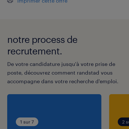
imprimer cette offre
notre process de
recrutement.
De votre candidature jusqu'à votre prise de
poste, découvrez comment randstad vous
accompagne dans votre recherche d'emploi.
1 sur 7
2 s