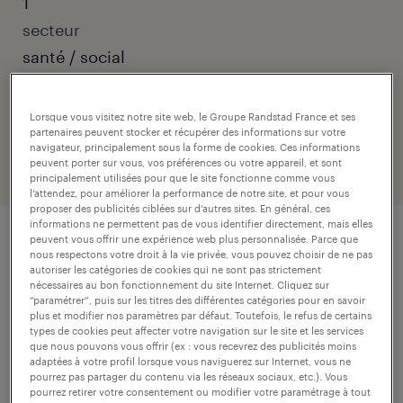
1
secteur
santé / social
numéro de référence
Lorsque vous visitez notre site web, le Groupe Randstad France et ses
307-J02-0001605_01L
partenaires peuvent stocker et récupérer des informations sur votre
navigateur, principalement sous la forme de cookies. Ces informations
peuvent porter sur vous, vos préférences ou votre appareil, et sont
principalement utilisées pour que le site fonctionne comme vous
l’attendez, pour améliorer la performance de notre site, et pour vous
proposer des publicités ciblées sur d’autres sites. En général, ces
informations ne permettent pas de vous identifier directement, mais elles
peuvent vous offrir une expérience web plus personnalisée. Parce que
nous respectons votre droit à la vie privée, vous pouvez choisir de ne pas
description.
autoriser les catégories de cookies qui ne sont pas strictement
nécessaires au bon fonctionnement du site Internet. Cliquez sur
“paramétrer”, puis sur les titres des différentes catégories pour en savoir
descriptif du poste
plus et modifier nos paramètres par défaut. Toutefois, le refus de certains
types de cookies peut affecter votre navigation sur le site et les services
que nous pouvons vous offrir (ex : vous recevrez des publicités moins
adaptées à votre profil lorsque vous naviguerez sur Internet, vous ne
Prêt(e) à transformer des vies en tant
pourrez pas partager du contenu via les réseaux sociaux, etc.). Vous
pourrez retirer votre consentement ou modifier votre paramétrage à tout