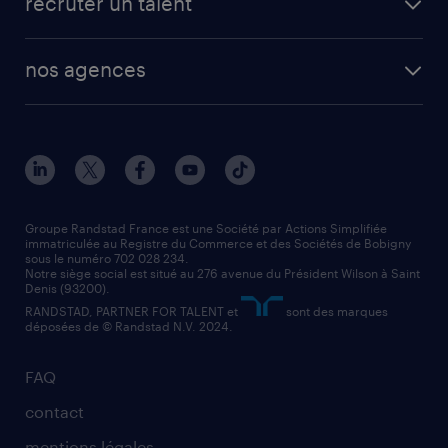
recruter un talent
plombier chauffagiste
toutes nos solutions RH
vendeur
nos agences
solutions opérationnelles
agent de fabrication
toutes nos agences
solutions professionnelles
conducteur de poids lourd
nos agences par ville
contact entreprise
manutentionnaire
nos agences par région
faq intérim / recrutement
technico-commercial
nos cabinets de recrutement
assistant administratif
Groupe Randstad France est une Société par Actions Simplifiée
immatriculée au Registre du Commerce et des Sociétés de Bobigny
sous le numéro 702 028 234.
comptable
Notre siège social est situé au 276 avenue du Président Wilson à Saint
Denis (93200).
RANDSTAD, PARTNER FOR TALENT et
sont des marques
déposées de © Randstad N.V. 2024.
FAQ
contact
mentions légales