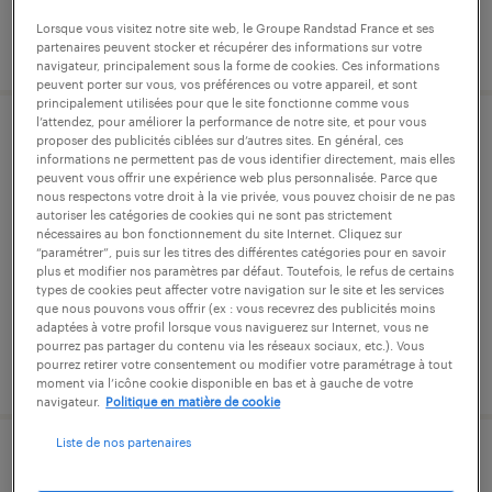
Lorsque vous visitez notre site web, le Groupe Randstad France et ses
publié le 22 mai 2026
partenaires peuvent stocker et récupérer des informations sur votre
navigateur, principalement sous la forme de cookies. Ces informations
peuvent porter sur vous, vos préférences ou votre appareil, et sont
principalement utilisées pour que le site fonctionne comme vous
l’attendez, pour améliorer la performance de notre site, et pour vous
assistant adv (f/h)
proposer des publicités ciblées sur d’autres sites. En général, ces
informations ne permettent pas de vous identifier directement, mais elles
peuvent vous offrir une expérience web plus personnalisée. Parce que
massy, essonne
nous respectons votre droit à la vie privée, vous pouvez choisir de ne pas
autoriser les catégories de cookies qui ne sont pas strictement
cdi
nécessaires au bon fonctionnement du site Internet. Cliquez sur
“paramétrer”, puis sur les titres des différentes catégories pour en savoir
30 000 € - 35 000 € par année
plus et modifier nos paramètres par défaut. Toutefois, le refus de certains
types de cookies peut affecter votre navigation sur le site et les services
que nous pouvons vous offrir (ex : vous recevrez des publicités moins
adaptées à votre profil lorsque vous naviguerez sur Internet, vous ne
pourrez pas partager du contenu via les réseaux sociaux, etc.). Vous
pourrez retirer votre consentement ou modifier votre paramétrage à tout
publié le 9 juin 2026
moment via l’icône cookie disponible en bas et à gauche de votre
navigateur.
Politique en matière de cookie
Liste de nos partenaires
technicien support informatique