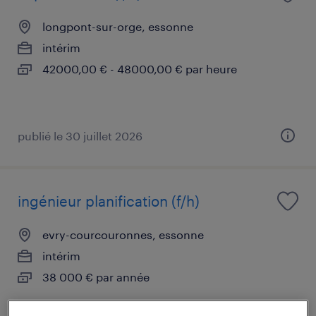
longpont-sur-orge, essonne
intérim
42000,00 € - 48000,00 € par heure
publié le 30 juillet 2026
ingénieur planification (f/h)
evry-courcouronnes, essonne
intérim
38 000 € par année