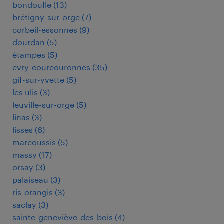
bondoufle
(
13
)
brétigny-sur-orge
(
7
)
corbeil-essonnes
(
9
)
dourdan
(
5
)
étampes
(
5
)
evry-courcouronnes
(
35
)
gif-sur-yvette
(
5
)
les ulis
(
3
)
leuville-sur-orge
(
5
)
linas
(
3
)
lisses
(
6
)
marcoussis
(
5
)
massy
(
17
)
orsay
(
3
)
palaiseau
(
3
)
ris-orangis
(
3
)
saclay
(
3
)
sainte-geneviève-des-bois
(
4
)