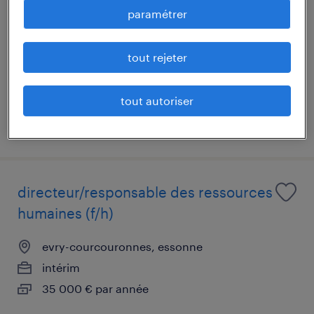
référent (f/h)
paramétrer
corbeil-essonnes, essonne
tout rejeter
cdi
32 000 € par année
tout autoriser
publié le 23 avril 2026
directeur/responsable des ressources
humaines (f/h)
evry-courcouronnes, essonne
intérim
35 000 € par année