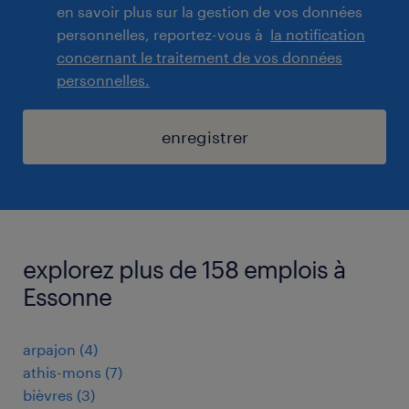
en savoir plus sur la gestion de vos données
personnelles, reportez-vous à
la notification
concernant le traitement de vos données
personnelles.
enregistrer
explorez plus de 158 emplois à
Essonne
arpajon
(
4
)
athis-mons
(
7
)
bièvres
(
3
)