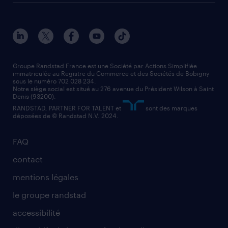
toutes nos agences
solutions professionnelles
conducteur de poids lourd
nos agences par ville
contact entreprise
manutentionnaire
nos agences par région
faq intérim / recrutement
technico-commercial
nos cabinets de recrutement
assistant administratif
Groupe Randstad France est une Société par Actions Simplifiée
immatriculée au Registre du Commerce et des Sociétés de Bobigny
sous le numéro 702 028 234.
comptable
Notre siège social est situé au 276 avenue du Président Wilson à Saint
Denis (93200).
RANDSTAD, PARTNER FOR TALENT et
sont des marques
déposées de © Randstad N.V. 2024.
FAQ
contact
mentions légales
le groupe randstad
accessibilité