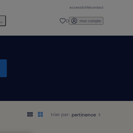
accessibilité
contact
0
mon compte
trier par: