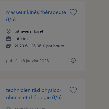
masseur kinésithérapeute
(f/h)
pithiviers, loiret
intérim
21,79 € - 25,05 € par heure
publié le 8 janvier 2026
technicien r&d physico-
chimie et rhéologie (f/h)
sermaises, loiret