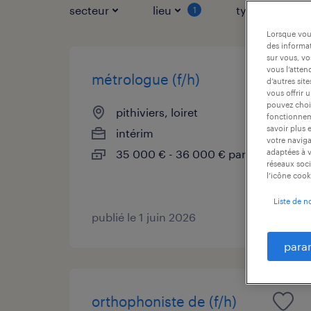
secteur
lieu
type de contr
1
Lorsque vous
des informat
sur vous, vo
vous l’atten
métrologue (f/h)
d’autres sit
vous offrir 
pouvez chois
pithiviers, loiret
fonctionneme
savoir plus 
intérim
votre naviga
35 000 € - 36 000 € par année
adaptées à v
réseaux soci
l’icône cook
Liste de n
publié le 1 juin 2026
para
orthophoniste de (f/h)