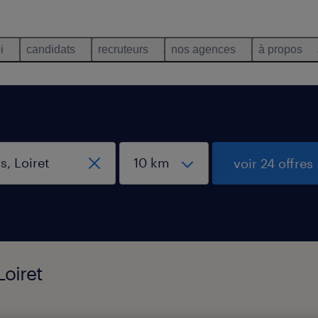
i
candidats
recruteurs
nos agences
à propos
voir 24 offres
Loiret