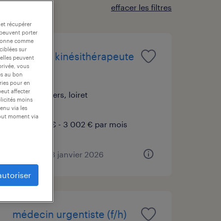
effacer les filtres
 et récupérer
 peuvent porter
nctionne comme
ciblées sur
masseur kinésithérapeute
 elles peuvent
privée, vous
(f/h)
es au bon
ories pour en
peut affecter
pithiviers, loiret
blicités moins
cdi
enu via les
tout moment via
1 767 € - 3 002 € par mois
publié le 23 janvier 2026
autoriser
médecin urgentiste (f/h)