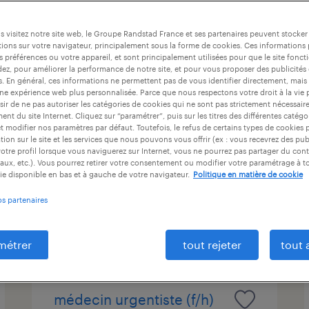
at
durée du contrat
niveau d'expérience
 visitez notre site web, le Groupe Randstad France et ses partenaires peuvent stocker
ions sur votre navigateur, principalement sous la forme de cookies. Ces informations
s préférences ou votre appareil, et sont principalement utilisées pour que le site fo
dez, pour améliorer la performance de notre site, et pour vous proposer des publicités 
technicien qualité vie série
es. En général, ces informations ne permettent pas de vous identifier directement, mais
une expérience web plus personnalisée. Parce que nous respectons votre droit à la vie 
(f/h)
ir de ne pas autoriser les catégories de cookies qui ne sont pas strictement nécessair
nt du site Internet. Cliquez sur “paramétrer”, puis sur les titres des différentes catég
et modifier nos paramètres par défaut. Toutefois, le refus de certains types de cookies 
pithiviers, loiret
tion sur le site et les services que nous pouvons vous offrir (ex : vous recevrez des pu
intérim
otre profil lorsque vous naviguerez sur Internet, vous ne pourrez pas partager du cont
aux, etc.). Vous pourrez retirer votre consentement ou modifier votre paramétrage à 
35 000 € - 36 000 € par année
ie disponible en bas et à gauche de votre navigateur.
Politique en matière de cookie
os partenaires
publié le 1 juin 2026
métrer
tout rejeter
tout 
médecin urgentiste (f/h)