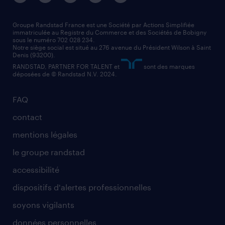
nos agences par région
faq intérim / recrutement
technico-commercial
nos cabinets de recrutement
assistant administratif
Groupe Randstad France est une Société par Actions Simplifiée
immatriculée au Registre du Commerce et des Sociétés de Bobigny
sous le numéro 702 028 234.
comptable
Notre siège social est situé au 276 avenue du Président Wilson à Saint
Denis (93200).
RANDSTAD, PARTNER FOR TALENT et
sont des marques
déposées de © Randstad N.V. 2024.
FAQ
contact
mentions légales
le groupe randstad
accessibilité
dispositifs d'alertes professionnelles
soyons vigilants
données personnelles