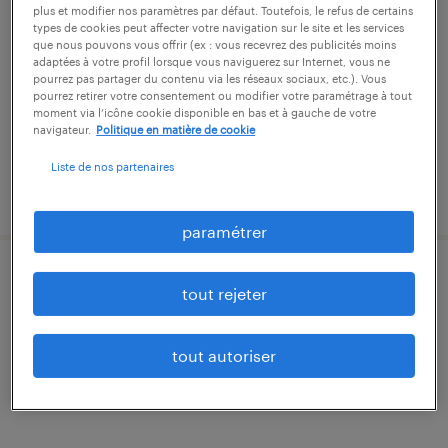
plus et modifier nos paramètres par défaut. Toutefois, le refus de certains
types de cookies peut affecter votre navigation sur le site et les services
flamanville, manche
que nous pouvons vous offrir (ex : vous recevrez des publicités moins
adaptées à votre profil lorsque vous naviguerez sur Internet, vous ne
intérim
pourrez pas partager du contenu via les réseaux sociaux, etc.). Vous
22 000 € par année
pourrez retirer votre consentement ou modifier votre paramétrage à tout
moment via l’icône cookie disponible en bas et à gauche de votre
navigateur.
Politique en matière de cookie
Liste de nos partenaires
publié le 28 octobre 2025
paramétrer
soudeur tig (f/h)
tout rejeter
flamanville, manche
tout autoriser
intérim
14,50 € par heure