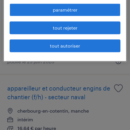
meuleur (f/h)
paramétrer
cherbourg-en-cotentin, manche
intérim
tout rejeter
16,64 € par heure
tout autoriser
publié le 23 juin 2026
appareilleur et conducteur engins de
chantier (f/h) - secteur naval
cherbourg-en-cotentin, manche
intérim
16,64 € par heure