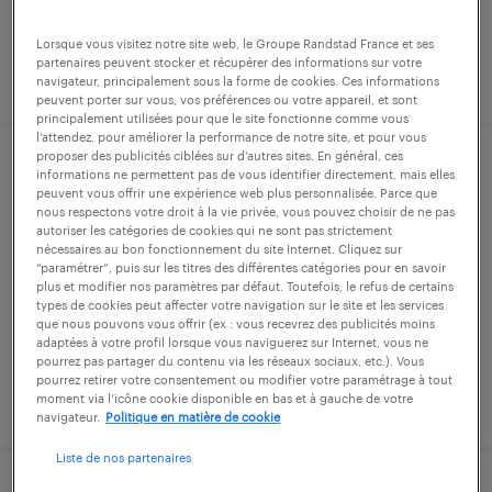
Lorsque vous visitez notre site web, le Groupe Randstad France et ses
partenaires peuvent stocker et récupérer des informations sur votre
publié le 17 juillet 2026
navigateur, principalement sous la forme de cookies. Ces informations
peuvent porter sur vous, vos préférences ou votre appareil, et sont
principalement utilisées pour que le site fonctionne comme vous
l’attendez, pour améliorer la performance de notre site, et pour vous
proposer des publicités ciblées sur d’autres sites. En général, ces
technicien etudes industrialisation
informations ne permettent pas de vous identifier directement, mais elles
peuvent vous offrir une expérience web plus personnalisée. Parce que
(f/h)
nous respectons votre droit à la vie privée, vous pouvez choisir de ne pas
autoriser les catégories de cookies qui ne sont pas strictement
nécessaires au bon fonctionnement du site Internet. Cliquez sur
cherbourg-en-cotentin, manche
“paramétrer”, puis sur les titres des différentes catégories pour en savoir
plus et modifier nos paramètres par défaut. Toutefois, le refus de certains
intérim
types de cookies peut affecter votre navigation sur le site et les services
que nous pouvons vous offrir (ex : vous recevrez des publicités moins
31 000 € par année
adaptées à votre profil lorsque vous naviguerez sur Internet, vous ne
pourrez pas partager du contenu via les réseaux sociaux, etc.). Vous
pourrez retirer votre consentement ou modifier votre paramétrage à tout
publié le 23 juin 2026
moment via l’icône cookie disponible en bas et à gauche de votre
navigateur.
Politique en matière de cookie
Liste de nos partenaires