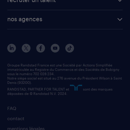
plombier chauffagiste
toutes nos solutions RH
vendeur
nos agences
solutions opérationnelles
agent de fabrication
toutes nos agences
solutions professionnelles
conducteur de poids lourd
nos agences par ville
contact entreprise
manutentionnaire
nos agences par région
faq intérim / recrutement
technico-commercial
nos cabinets de recrutement
assistant administratif
Groupe Randstad France est une Société par Actions Simplifiée
immatriculée au Registre du Commerce et des Sociétés de Bobigny
sous le numéro 702 028 234.
comptable
Notre siège social est situé au 276 avenue du Président Wilson à Saint
Denis (93200).
RANDSTAD, PARTNER FOR TALENT et
sont des marques
déposées de © Randstad N.V. 2024.
FAQ
contact
mentions légales