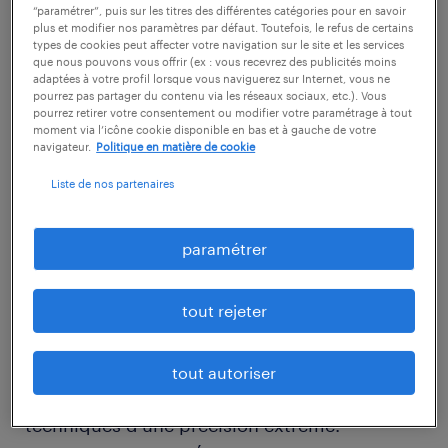
“paramétrer”, puis sur les titres des différentes catégories pour en savoir
plus et modifier nos paramètres par défaut. Toutefois, le refus de certains
types de cookies peut affecter votre navigation sur le site et les services
descriptif du poste
que nous pouvons vous offrir (ex : vous recevrez des publicités moins
adaptées à votre profil lorsque vous naviguerez sur Internet, vous ne
pourrez pas partager du contenu via les réseaux sociaux, etc.). Vous
pourrez retirer votre consentement ou modifier votre paramétrage à tout
Vos missions principales :
moment via l’icône cookie disponible en bas et à gauche de votre
navigateur.
Politique en matière de cookie
Au cœur d'une équipe soudée et dans un
Liste de nos partenaires
cadre strictement réglementé par des normes
d'essais :
paramétrer
-Montage & Démontage complet :
tout rejeter
Préparation, montage et démontage
minutieux d'éléments automobiles et de
tout autoriser
structures d'essais selon des instructions
techniques d'une précision extrême.