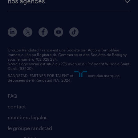
nos agences
solutions opérationnelles
agent de fabrication
toutes nos agences
solutions professionnelles
conducteur de poids lourd
nos agences par ville
contact entreprise
manutentionnaire
nos agences par région
faq intérim / recrutement
technico-commercial
nos cabinets de recrutement
assistant administratif
Groupe Randstad France est une Société par Actions Simplifiée
immatriculée au Registre du Commerce et des Sociétés de Bobigny
sous le numéro 702 028 234.
comptable
Notre siège social est situé au 276 avenue du Président Wilson à Saint
Denis (93200).
RANDSTAD, PARTNER FOR TALENT et
sont des marques
déposées de © Randstad N.V. 2024.
FAQ
contact
mentions légales
le groupe randstad