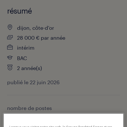
résumé
dijon, côte-d'or
28 000 € par année
intérim
BAC
2 année(s)
publié le 22 juin 2026
nombre de postes
5
secteur
Lorsque vous visitez notre site web, le Groupe Randstad France et ses