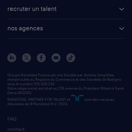
fiches métiers
faq candidat / intérimaire
créer un compte candidat
recruter un talent
plombier chauffagiste
toutes nos solutions RH
vendeur
nos agences
solutions opérationnelles
agent de fabrication
toutes nos agences
solutions professionnelles
conducteur de poids lourd
nos agences par ville
contact entreprise
manutentionnaire
nos agences par région
faq intérim / recrutement
technico-commercial
nos cabinets de recrutement
assistant administratif
Groupe Randstad France est une Société par Actions Simplifiée
immatriculée au Registre du Commerce et des Sociétés de Bobigny
sous le numéro 702 028 234.
comptable
Notre siège social est situé au 276 avenue du Président Wilson à Saint
Denis (93200).
RANDSTAD, PARTNER FOR TALENT et
sont des marques
déposées de © Randstad N.V. 2024.
FAQ
contact