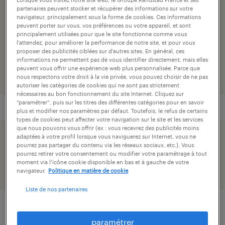
partenaires peuvent stocker et récupérer des informations sur votre
industrie
navigateur, principalement sous la forme de cookies. Ces informations
peuvent porter sur vous, vos préférences ou votre appareil, et sont
principalement utilisées pour que le site fonctionne comme vous
numéro de référence
l’attendez, pour améliorer la performance de notre site, et pour vous
001-EDI-0011705_02L
proposer des publicités ciblées sur d’autres sites. En général, ces
informations ne permettent pas de vous identifier directement, mais elles
peuvent vous offrir une expérience web plus personnalisée. Parce que
nous respectons votre droit à la vie privée, vous pouvez choisir de ne pas
autoriser les catégories de cookies qui ne sont pas strictement
nécessaires au bon fonctionnement du site Internet. Cliquez sur
“paramétrer”, puis sur les titres des différentes catégories pour en savoir
plus et modifier nos paramètres par défaut. Toutefois, le refus de certains
types de cookies peut affecter votre navigation sur le site et les services
que nous pouvons vous offrir (ex : vous recevrez des publicités moins
adaptées à votre profil lorsque vous naviguerez sur Internet, vous ne
postuler simplement avec votre profil linkedin.
pourrez pas partager du contenu via les réseaux sociaux, etc.). Vous
pourrez retirer votre consentement ou modifier votre paramétrage à tout
moment via l’icône cookie disponible en bas et à gauche de votre
navigateur.
Politique en matière de cookie
Liste de nos partenaires
description.
paramétrer