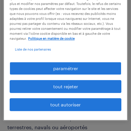
plus et modifier nos paramètres par défaut. Toutefois, le refus de certains
description.
types de cookies peut affecter votre navigation sur le site et les services
que nous pouvons vous offrir (ex : vous recevrez des publicités moins
adaptées à votre profil lorsque vous naviguerez sur Internet, vous ne
pourrez pas partager du contenu via les réseaux sociaux, etc.). Vous
descriptif du poste
pourrez retirer votre consentement ou modifier votre paramétrage à tout
moment via l’icône cookie disponible en bas et à gauche de votre
navigateur.
Politique en matière de cookie
Êtes-vous prêt à relever de nouveaux défis en
Liste de nos partenaires
tant que Mécanicien (ne) opto mécanique
(F/H)
paramétrer
Dans un environnement de haute
technologie, vous participerez activement à
tout rejeter
la réalisation de sous-ensembles mécaniques
sur des viseurs variés.
tout autoriser
- Prendre en charge le montage de divers
sous-ensembles mécaniques sur viseurs
terrestres, navals ou aéroportés