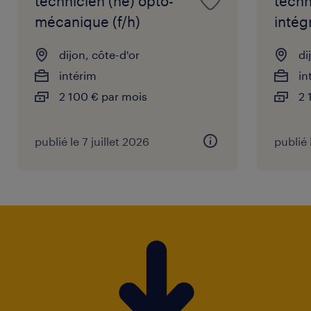
technicien (ne) opto-
techn
mécanique (f/h)
intég
dijon, côte-d'or
di
intérim
in
2 100 € par mois
2 
publié le 7 juillet 2026
publié