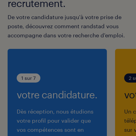
recrutement.
De votre candidature jusqu'à votre prise de
poste, découvrez comment randstad vous
accompagne dans votre recherche d'emploi.
1 sur 7
2 s
votre candidature.
vo
Dès réception, nous étudions
Un c
votre profil pour valider que
télé
vos compétences sont en
sur 