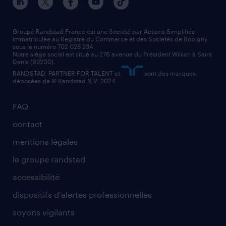
nos agences par région
faq intérim / recrutement
technico-commercial
nos cabinets de recrutement
assistant administratif
Groupe Randstad France est une Société par Actions Simplifiée
immatriculée au Registre du Commerce et des Sociétés de Bobigny
sous le numéro 702 028 234.
comptable
Notre siège social est situé au 276 avenue du Président Wilson à Saint
Denis (93200).
RANDSTAD, PARTNER FOR TALENT et
sont des marques
déposées de © Randstad N.V. 2024.
FAQ
contact
mentions légales
le groupe randstad
accessibilité
dispositifs d'alertes professionnelles
soyons vigilants