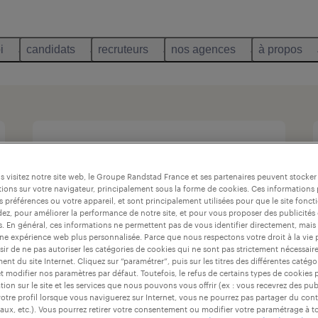
i
candidats
recruteurs
nos agences
à propos
 visitez notre site web, le Groupe Randstad France et ses partenaires peuvent stocker
ions sur votre navigateur, principalement sous la forme de cookies. Ces informations
s préférences ou votre appareil, et sont principalement utilisées pour que le site fo
dez, pour améliorer la performance de notre site, et pour vous proposer des publicités 
es. En général, ces informations ne permettent pas de vous identifier directement, mais
une expérience web plus personnalisée. Parce que nous respectons votre droit à la vie 
ir de ne pas autoriser les catégories de cookies qui ne sont pas strictement nécessair
nt du site Internet. Cliquez sur “paramétrer”, puis sur les titres des différentes catég
et modifier nos paramètres par défaut. Toutefois, le refus de certains types de cookies 
tion sur le site et les services que nous pouvons vous offrir (ex : vous recevrez des pu
otre profil lorsque vous naviguerez sur Internet, vous ne pourrez pas partager du cont
aux, etc.). Vous pourrez retirer votre consentement ou modifier votre paramétrage à 