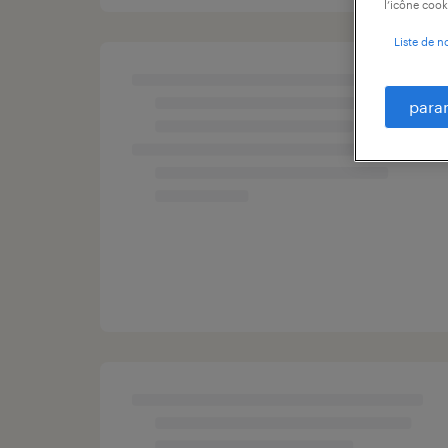
l’icône cook
Liste de n
para