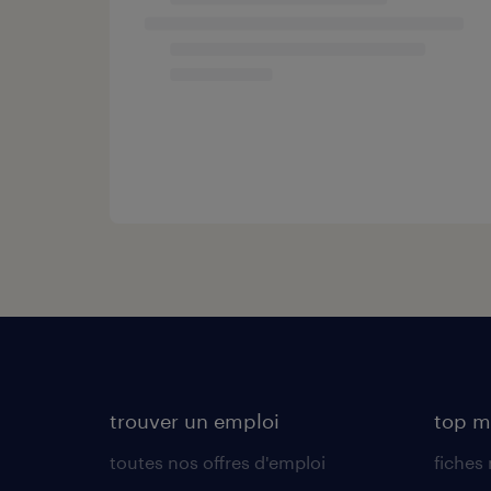
trouver un emploi
top m
toutes nos offres d'emploi
fiches