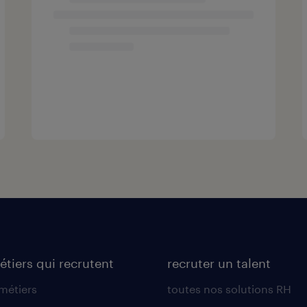
étiers qui recrutent
recruter un talent
 métiers
toutes nos solutions RH