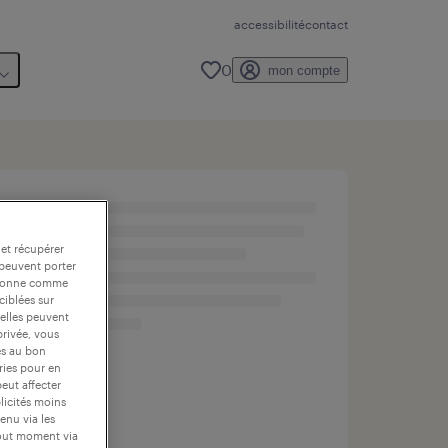
accessibilité
contact
0
mon compte
 et récupérer
 peuvent porter
nctionne comme
ciblées sur
 elles peuvent
privée, vous
es au bon
ories pour en
peut affecter
blicités moins
enu via les
tout moment via