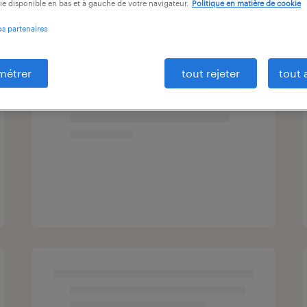
ie disponible en bas et à gauche de votre navigateur.
Politique en matière de cookie
os partenaires
métrer
tout rejeter
tout 