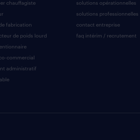
er chauffagiste
solutions opérationnelles
ur
solutions professionnelles
de fabrication
contact entreprise
teur de poids lourd
faq intérim / recrutement
ntionnaire
co-commercial
nt administratif
able