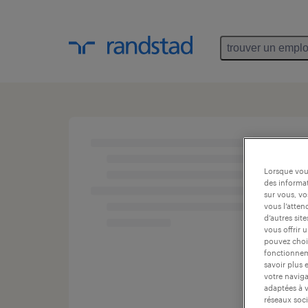
trouver un emplo
Lorsque vous
des informat
sur vous, vo
vous l’atten
d’autres sit
vous offrir 
pouvez chois
fonctionneme
savoir plus 
votre naviga
adaptées à v
réseaux soci