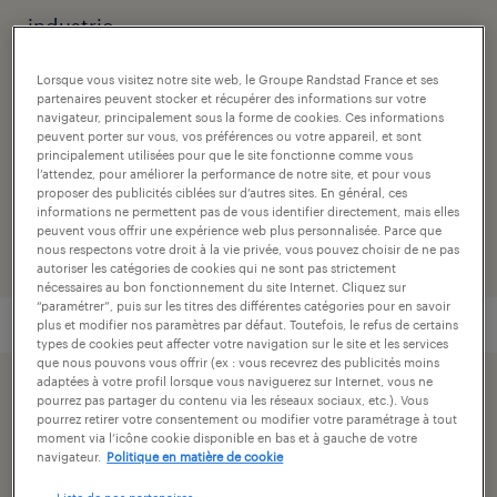
industrie
agence
Lorsque vous visitez notre site web, le Groupe Randstad France et ses
partenaires peuvent stocker et récupérer des informations sur votre
randstad neuville sur saône
navigateur, principalement sous la forme de cookies. Ces informations
peuvent porter sur vous, vos préférences ou votre appareil, et sont
principalement utilisées pour que le site fonctionne comme vous
numéro de référence
l’attendez, pour améliorer la performance de notre site, et pour vous
proposer des publicités ciblées sur d’autres sites. En général, ces
001-WJ-1747349_01C
informations ne permettent pas de vous identifier directement, mais elles
peuvent vous offrir une expérience web plus personnalisée. Parce que
nous respectons votre droit à la vie privée, vous pouvez choisir de ne pas
autoriser les catégories de cookies qui ne sont pas strictement
nécessaires au bon fonctionnement du site Internet. Cliquez sur
“paramétrer”, puis sur les titres des différentes catégories pour en savoir
plus et modifier nos paramètres par défaut. Toutefois, le refus de certains
types de cookies peut affecter votre navigation sur le site et les services
que nous pouvons vous offrir (ex : vous recevrez des publicités moins
adaptées à votre profil lorsque vous naviguerez sur Internet, vous ne
postuler simplement avec votre profil linkedin.
pourrez pas partager du contenu via les réseaux sociaux, etc.). Vous
pourrez retirer votre consentement ou modifier votre paramétrage à tout
moment via l’icône cookie disponible en bas et à gauche de votre
navigateur.
Politique en matière de cookie