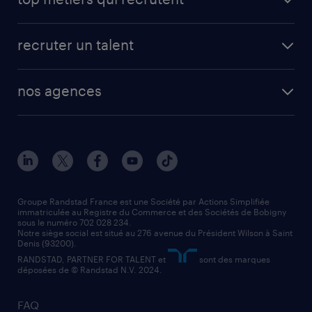
app talent / portail web
candidature spontanée
fiches métiers
faq candidat / intérimaire
créer un compte candidat
recruter un talent
plombier chauffagiste
toutes nos solutions RH
vendeur
nos agences
solutions opérationnelles
agent de fabrication
toutes nos agences
solutions professionnelles
conducteur de poids lourd
nos agences par ville
contact entreprise
manutentionnaire
nos agences par région
faq intérim / recrutement
technico-commercial
nos cabinets de recrutement
assistant administratif
Groupe Randstad France est une Société par Actions Simplifiée
immatriculée au Registre du Commerce et des Sociétés de Bobigny
sous le numéro 702 028 234.
comptable
Notre siège social est situé au 276 avenue du Président Wilson à Saint
Denis (93200).
RANDSTAD, PARTNER FOR TALENT et
sont des marques
déposées de © Randstad N.V. 2024.
FAQ