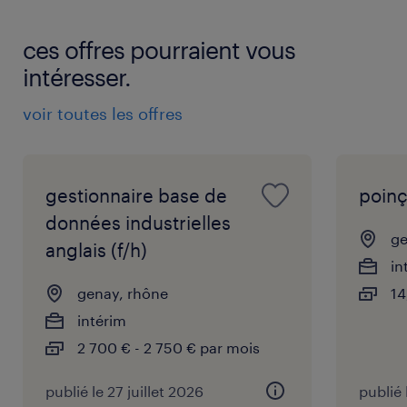
ces offres pourraient vous
intéresser.
voir toutes les offres
gestionnaire base de
poinç
données industrielles
ge
anglais (f/h)
in
genay, rhône
14
intérim
2 700 € - 2 750 € par mois
publié le 27 juillet 2026
publié 