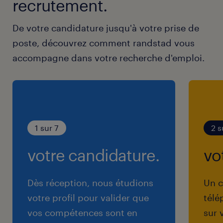
recrutement.
De votre candidature jusqu'à votre prise de
poste, découvrez comment randstad vous
accompagne dans votre recherche d'emploi.
1 sur 7
2 s
votre candidature.
vo
Dès réception, nous étudions
Un c
votre profil pour valider que
télé
vos compétences sont en
sur 