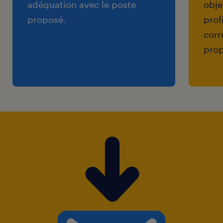
adéquation avec le poste
obje
proposé.
prof
corr
prop