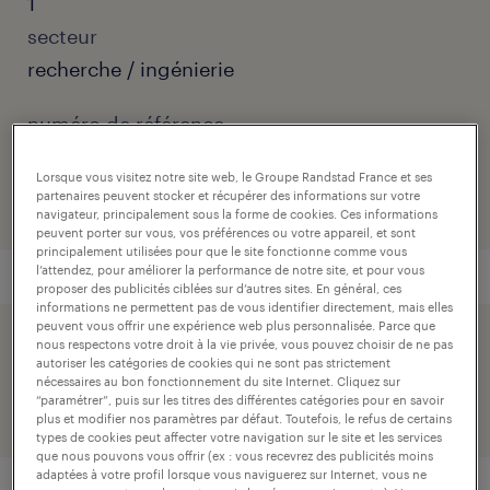
1
secteur
recherche / ingénierie
numéro de référence
001-MIT-1747936_03C
Lorsque vous visitez notre site web, le Groupe Randstad France et ses
partenaires peuvent stocker et récupérer des informations sur votre
navigateur, principalement sous la forme de cookies. Ces informations
peuvent porter sur vous, vos préférences ou votre appareil, et sont
principalement utilisées pour que le site fonctionne comme vous
l’attendez, pour améliorer la performance de notre site, et pour vous
proposer des publicités ciblées sur d’autres sites. En général, ces
informations ne permettent pas de vous identifier directement, mais elles
peuvent vous offrir une expérience web plus personnalisée. Parce que
nous respectons votre droit à la vie privée, vous pouvez choisir de ne pas
postuler simplement avec votre profil linkedin.
autoriser les catégories de cookies qui ne sont pas strictement
nécessaires au bon fonctionnement du site Internet. Cliquez sur
“paramétrer”, puis sur les titres des différentes catégories pour en savoir
plus et modifier nos paramètres par défaut. Toutefois, le refus de certains
types de cookies peut affecter votre navigation sur le site et les services
que nous pouvons vous offrir (ex : vous recevrez des publicités moins
adaptées à votre profil lorsque vous naviguerez sur Internet, vous ne