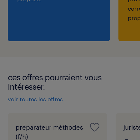
corr
prop
ces offres pourraient vous
intéresser.
voir toutes les offres
préparateur méthodes
jurist
(f/h)