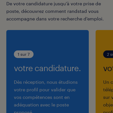
De votre candidature jusqu'à votre prise de
poste, découvrez comment randstad vous
accompagne dans votre recherche d'emploi.
1 sur 7
2 s
votre candidature.
vo
Dès réception, nous étudions
Un c
votre profil pour valider que
télé
vos compétences sont en
sur 
adéquation avec le poste
obje
proposé.
prof