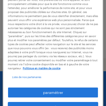
consultant en recrutement (f/h)
principalement utilisées pour que le site fonctionne comme vous
l’attendez, pour améliorer la performance de notre site, et pour vous
cayenne, guyane
proposer des publicités ciblées sur d’autres sites. En général, ces
informations ne permettent pas de vous identifier directement, mais elles
cdi
peuvent vous offrir une expérience web plus personnalisée. Parce que
nous respectons votre droit à la vie privée, vous pouvez choisir de ne pas
29 000 € par année
autoriser les catégories de cookies qui ne sont pas strictement
nécessaires au bon fonctionnement du site Internet. Cliquez sur
“paramétrer”, puis sur les titres des différentes catégories pour en savoir
plus et modifier nos paramètres par défaut. Toutefois, le refus de certains
types de cookies peut affecter votre navigation sur le site et les services
publié le 7 août 2026
que nous pouvons vous offrir (ex : vous recevrez des publicités moins
adaptées à votre profil lorsque vous naviguerez sur Internet, vous ne
pourrez pas partager du contenu via les réseaux sociaux, etc.). Vous
pourrez retirer votre consentement ou modifier votre paramétrage à tout
moment via l’icône cookie disponible en bas et à gauche de votre
navigateur.
Politique en matière de cookie
Liste de nos partenaires
paramétrer