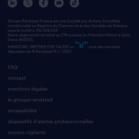
nos agences par région
faq intérim / recrutement
technico-commercial
nos cabinets de recrutement
assistant administratif
Groupe Randstad France est une Société par Actions Simplifiée
immatriculée au Registre du Commerce et des Sociétés de Bobigny
sous le numéro 702 028 234.
comptable
Notre siège social est situé au 276 avenue du Président Wilson à Saint
Denis (93200).
RANDSTAD, PARTNER FOR TALENT et
sont des marques
déposées de © Randstad N.V. 2024.
FAQ
contact
mentions légales
le groupe randstad
accessibilité
dispositifs d'alertes professionnelles
soyons vigilants