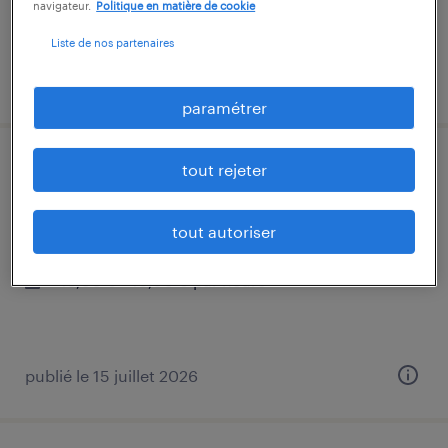
navigateur.
Politique en matière de cookie
Liste de nos partenaires
publié le 15 juillet 2026
paramétrer
tout rejeter
infirmier de (f/h)
aressy, pyrénées-atlantiques
tout autoriser
vacation
15,00 € - 18,00 € par heure
publié le 15 juillet 2026