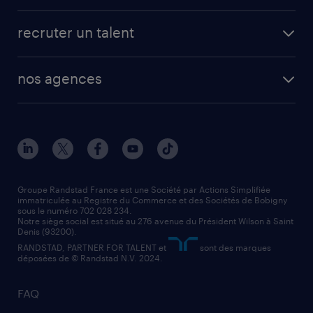
candidature spontanée
fiches métiers
faq candidat / intérimaire
créer un compte candidat
recruter un talent
plombier chauffagiste
toutes nos solutions RH
vendeur
nos agences
solutions opérationnelles
agent de fabrication
toutes nos agences
solutions professionnelles
conducteur de poids lourd
nos agences par ville
contact entreprise
manutentionnaire
nos agences par région
faq intérim / recrutement
technico-commercial
nos cabinets de recrutement
assistant administratif
Groupe Randstad France est une Société par Actions Simplifiée
immatriculée au Registre du Commerce et des Sociétés de Bobigny
sous le numéro 702 028 234.
comptable
Notre siège social est situé au 276 avenue du Président Wilson à Saint
Denis (93200).
RANDSTAD, PARTNER FOR TALENT et
sont des marques
déposées de © Randstad N.V. 2024.
FAQ