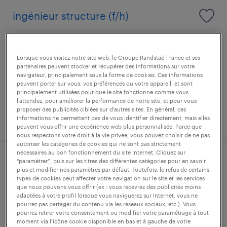
ingénieur structure (f/h)
pau, pyrénées-atlantiques
cdi
Lorsque vous visitez notre site web, le Groupe Randstad France et ses
partenaires peuvent stocker et récupérer des informations sur votre
40 000 € - 55 000 € par année
navigateur, principalement sous la forme de cookies. Ces informations
peuvent porter sur vous, vos préférences ou votre appareil, et sont
principalement utilisées pour que le site fonctionne comme vous
l’attendez, pour améliorer la performance de notre site, et pour vous
proposer des publicités ciblées sur d’autres sites. En général, ces
publié le 18 décembre 2025
informations ne permettent pas de vous identifier directement, mais elles
peuvent vous offrir une expérience web plus personnalisée. Parce que
nous respectons votre droit à la vie privée, vous pouvez choisir de ne pas
autoriser les catégories de cookies qui ne sont pas strictement
nécessaires au bon fonctionnement du site Internet. Cliquez sur
“paramétrer”, puis sur les titres des différentes catégories pour en savoir
infirmier de (f/h)
plus et modifier nos paramètres par défaut. Toutefois, le refus de certains
types de cookies peut affecter votre navigation sur le site et les services
que nous pouvons vous offrir (ex : vous recevrez des publicités moins
pau, pyrénées-atlantiques
adaptées à votre profil lorsque vous naviguerez sur Internet, vous ne
intérim
pourrez pas partager du contenu via les réseaux sociaux, etc.). Vous
pourrez retirer votre consentement ou modifier votre paramétrage à tout
16,00 € - 19,00 € par heure
moment via l’icône cookie disponible en bas et à gauche de votre