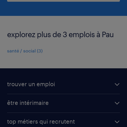
explorez plus de 3 emplois à Pau
santé / social
(
3
)
trouver un emploi
toutes nos offres d'emploi
être intérimaire
carrières opérationnelles
avantages intérimaires randstad
carrières professionnelles
top métiers qui recrutent
app talent / portail web