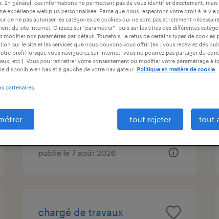
es. En général, ces informations ne permettent pas de vous identifier directement, mais
at
durée du contrat
niveau d'expérience
une expérience web plus personnalisée. Parce que nous respectons votre droit à la vie 
ir de ne pas autoriser les catégories de cookies qui ne sont pas strictement nécessair
nt du site Internet. Cliquez sur “paramétrer”, puis sur les titres des différentes catég
et modifier nos paramètres par défaut. Toutefois, le refus de certains types de cookies 
tion sur le site et les services que nous pouvons vous offrir (ex : vous recevrez des pu
otre profil lorsque vous naviguerez sur Internet, vous ne pourrez pas partager du cont
programmeur régleur sur
aux, etc.). Vous pourrez retirer votre consentement ou modifier votre paramétrage à 
cn (f/h)
ie disponible en bas et à gauche de votre navigateur.
Politique en matière de cookie
os partenaires
vierzon, cher
intérim
métrer
tout rejeter
tout 
12,50 € - 13,50 € par heure
publié le 7 août 2026
chargé de travaux