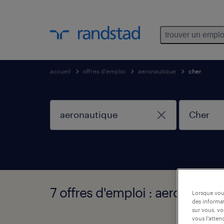
trouver un emplo
accueil
offres d'emploi
aeronautique
cher
7 offres d'emploi : aeronautiq
Lorsque vous
des informat
sur vous, vo
vous l’atten