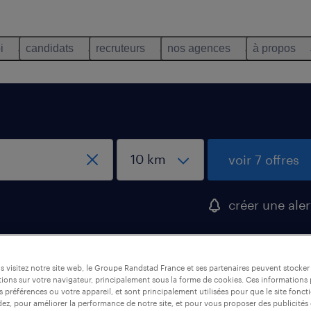
i
candidats
recruteurs
nos agences
à propos
voir 7 offres
créer une aler
ue, Cher
 visitez notre site web, le Groupe Randstad France et ses partenaires peuvent stocker
ions sur votre navigateur, principalement sous la forme de cookies. Ces informations
s préférences ou votre appareil, et sont principalement utilisées pour que le site fo
dez, pour améliorer la performance de notre site, et pour vous proposer des publicités 