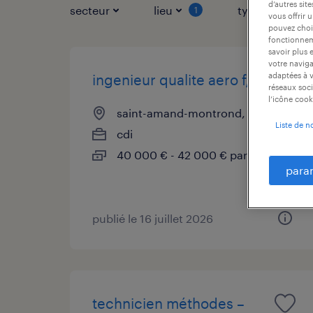
d’autres sit
secteur
lieu
type de contr
1
vous offrir 
pouvez chois
fonctionneme
savoir plus 
votre naviga
adaptées à v
ingenieur qualite aero f/h
réseaux soci
l’icône cook
saint-amand-montrond, cher
Liste de n
cdi
40 000 € - 42 000 € par année
para
publié le 16 juillet 2026
technicien méthodes –