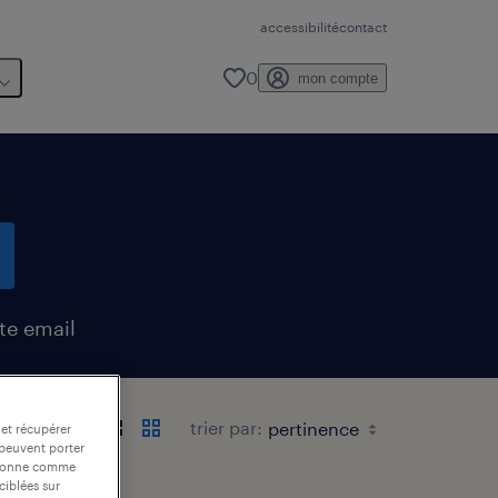
accessibilité
contact
0
mon compte
te email
trier par:
 et récupérer
 peuvent porter
nctionne comme
ciblées sur