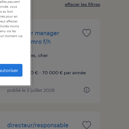
 elles peuvent
effacer les filtres
privée, vous
es au bon
ories pour en
peut affecter
blicités moins
enu via les
ingénieur manager
tout moment via
d'atelier mro f/h
bourges, cher
cdi
autoriser
65 000 € - 70 000 € par année
publié le 2 juillet 2026
directeur/responsable