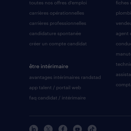
toutes nos offres d'emploi
fiches
carrières opérationnelles
plombi
carrières professionnelles
vende
candidature spontanée
agent 
créer un compte candidat
conduc
manute
techni
être intérimaire
assista
avantages intérimaires randstad
compt
app talent / portail web
faq candidat / intérimaire