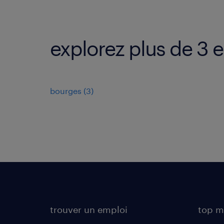
explorez plus de 3 
bourges
(
3
)
trouver un emploi
top m