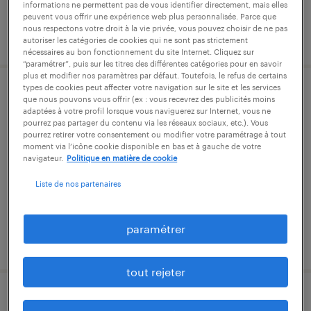
informations ne permettent pas de vous identifier directement, mais elles
peuvent vous offrir une expérience web plus personnalisée. Parce que
nous respectons votre droit à la vie privée, vous pouvez choisir de ne pas
publié le 21 juillet 2026
autoriser les catégories de cookies qui ne sont pas strictement
nécessaires au bon fonctionnement du site Internet. Cliquez sur
“paramétrer”, puis sur les titres des différentes catégories pour en savoir
plus et modifier nos paramètres par défaut. Toutefois, le refus de certains
types de cookies peut affecter votre navigation sur le site et les services
opérateur de commande numérique
que nous pouvons vous offrir (ex : vous recevrez des publicités moins
adaptées à votre profil lorsque vous naviguerez sur Internet, vous ne
(f/h)
pourrez pas partager du contenu via les réseaux sociaux, etc.). Vous
pourrez retirer votre consentement ou modifier votre paramétrage à tout
moment via l’icône cookie disponible en bas et à gauche de votre
salaunes, gironde
navigateur.
Politique en matière de cookie
intérim
Liste de nos partenaires
12,32 € par heure
paramétrer
publié le 9 juillet 2026
tout rejeter
opérateur de maintenance des