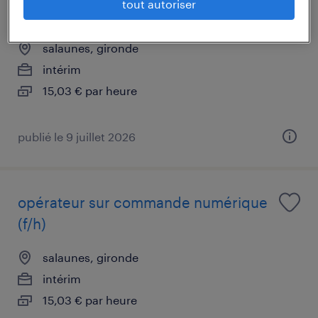
tout autoriser
outillages (f/h)
salaunes, gironde
intérim
15,03 € par heure
publié le 9 juillet 2026
opérateur sur commande numérique
(f/h)
salaunes, gironde
intérim
15,03 € par heure