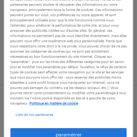
partenaires peuvent stocker et récupérer des informations sur votre
mécanicien monteur (f/h)
navigateur, principalement sous la forme de cookies. Ces informations
peuvent porter sur vous, vos préférences ou votre appareil, et sont
principalement utilisées pour que le site fonctionne comme vous
sainte-hélène-du-lac, savoie
l’attendez, pour améliorer la performance de notre site, et pour vous
proposer des publicités ciblées sur d’autres sites. En général, ces
intérim
informations ne permettent pas de vous identifier directement, mais elles
peuvent vous offrir une expérience web plus personnalisée. Parce que
13,50 € - 14,00 € par heure
nous respectons votre droit à la vie privée, vous pouvez choisir de ne pas
autoriser les catégories de cookies qui ne sont pas strictement
nécessaires au bon fonctionnement du site Internet. Cliquez sur
“paramétrer”, puis sur les titres des différentes catégories pour en savoir
plus et modifier nos paramètres par défaut. Toutefois, le refus de certains
publié le 20 juillet 2026
types de cookies peut affecter votre navigation sur le site et les services
que nous pouvons vous offrir (ex : vous recevrez des publicités moins
adaptées à votre profil lorsque vous naviguerez sur Internet, vous ne
pourrez pas partager du contenu via les réseaux sociaux, etc.). Vous
pourrez retirer votre consentement ou modifier votre paramétrage à tout
mécanicien / monteur tunnelier (f/h)
moment via l’icône cookie disponible en bas et à gauche de votre
navigateur.
Politique en matière de cookie
saint-andré, savoie
Liste de nos partenaires
intérim
13,00 € - 16,00 € par heure
paramétrer