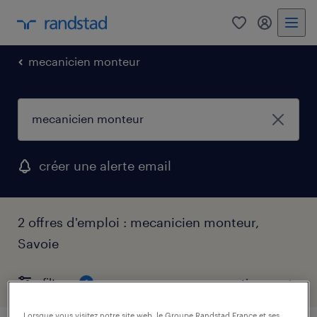
0
mon comp
mecanicien monteur
créer une alerte email
2 offres d'emploi : mecanicien monteur,
Savoie
filtres
1
Lorsque vous visitez notre site web, le Groupe Randstad France et ses