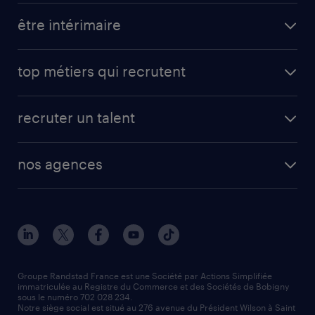
toutes nos offres d'emploi
être intérimaire
carrières opérationnelles
avantages intérimaires randstad
carrières professionnelles
top métiers qui recrutent
app talent / portail web
candidature spontanée
fiches métiers
faq candidat / intérimaire
créer un compte candidat
recruter un talent
plombier chauffagiste
toutes nos solutions RH
vendeur
nos agences
solutions opérationnelles
agent de fabrication
toutes nos agences
solutions professionnelles
conducteur de poids lourd
nos agences par ville
contact entreprise
manutentionnaire
nos agences par région
faq intérim / recrutement
technico-commercial
nos cabinets de recrutement
assistant administratif
Groupe Randstad France est une Société par Actions Simplifiée
immatriculée au Registre du Commerce et des Sociétés de Bobigny
sous le numéro 702 028 234.
comptable
Notre siège social est situé au 276 avenue du Président Wilson à Saint