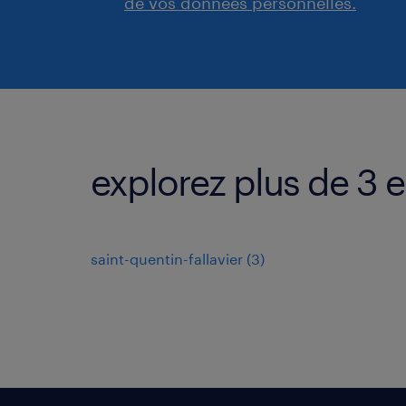
de vos données personnelles.
explorez plus de 3 e
saint-quentin-fallavier
(
3
)