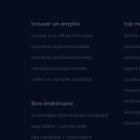
trouver un emploi
top m
toutes nos offres d'emploi
fiches
carrières opérationnelles
plombi
carrières professionnelles
vende
candidature spontanée
agent 
créer un compte candidat
conduc
manute
techni
être intérimaire
assista
avantages intérimaires randstad
compt
app talent / portail web
faq candidat / intérimaire