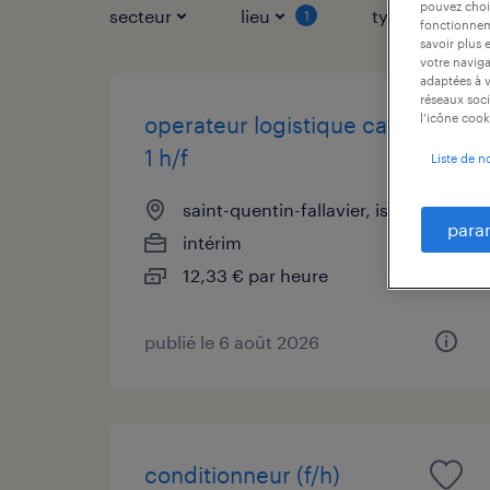
pouvez chois
secteur
lieu
type de contr
1
fonctionneme
savoir plus 
votre naviga
adaptées à v
réseaux soci
l’icône cook
operateur logistique caces
1 h/f
Liste de n
saint-quentin-fallavier, isère
para
intérim
12,33 € par heure
publié le 6 août 2026
conditionneur (f/h)