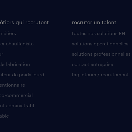
étiers qui recrutent
recruter un talent
 métiers
toutes nos solutions RH
er chauffagiste
solutions opérationnelles
ur
solutions professionnelles
de fabrication
contact entreprise
teur de poids lourd
faq intérim / recrutement
ntionnaire
co-commercial
nt administratif
able