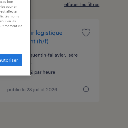
es au bon
effacer les filtres
ories pour en
peut affecter
blicités moins
enu via les
tout moment via
opérateur logistique
polyvalent (h/f)
saint-quentin-fallavier, isère
autoriser
intérim
12,54 € par heure
publié le 28 juillet 2026