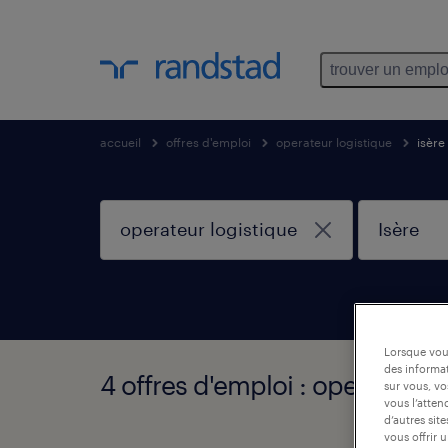
trouver un emplo
accueil
offres d'emploi
operateur logistique
isère
Lorsque vous
des informat
4 offres d'emploi : operateur l
sur vous, vo
vous l’atten
d’autres sit
vous offrir 