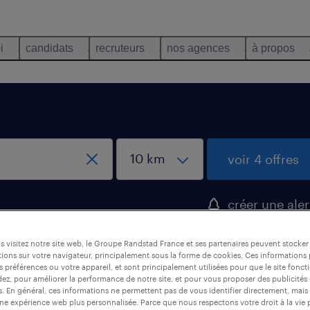
i
candidats
recruteurs
nos agences
à propos
voir 4 offres
créer une aler
 visitez notre site web, le Groupe Randstad France et ses partenaires peuvent stocker
ions sur votre navigateur, principalement sous la forme de cookies. Ces informations
ogistique, Isère
s préférences ou votre appareil, et sont principalement utilisées pour que le site fo
dez, pour améliorer la performance de notre site, et pour vous proposer des publicités 
es. En général, ces informations ne permettent pas de vous identifier directement, mais
une expérience web plus personnalisée. Parce que nous respectons votre droit à la vie 