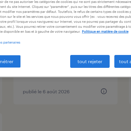
ir de ne pas autoriser les catégories de cookies qui ne sont pas strictement nécessair
at
durée du contrat
niveau d'expérience
nt du site Internet. Cliquez sur “paramétrer”, puis sur les titres des différentes catég
et modifier nos paramètres par défaut. Toutefois, le refus de certains types de cookies 
tion sur le site et les services que nous pouvons vous offrir (ex : vous recevrez des pu
otre profil lorsque vous naviguerez sur Internet, vous ne pourrez pas partager du cont
aux, etc.). Vous pourrez retirer votre consentement ou modifier votre paramétrage à 
ie disponible en bas et à gauche de votre navigateur.
Politique en matière de cookie
operateur logistique avec
caces h/f
os partenaires
saint-quentin-fallavier, isère
métrer
tout rejeter
tout 
intérim
12,33 € par heure
publié le 6 août 2026