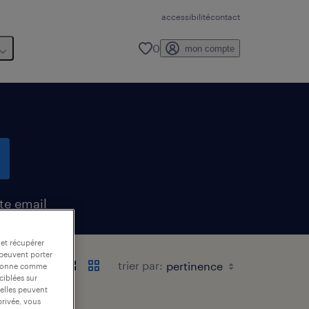
accessibilité
contact
0
mon compte
te email
 et récupérer
 peuvent porter
trier par:
nctionne comme
ciblées sur
 elles peuvent
privée, vous