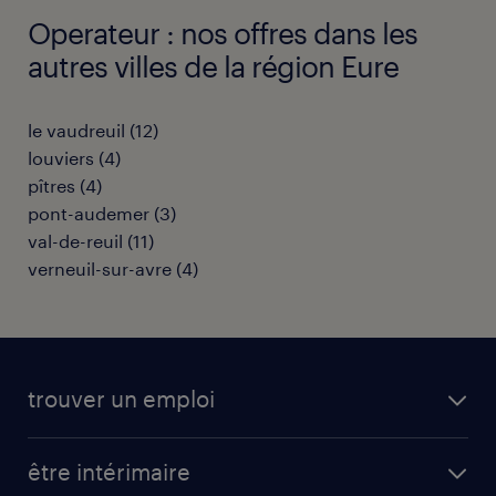
Operateur : nos offres dans les
autres villes de la région Eure
le vaudreuil
(
12
)
louviers
(
4
)
pîtres
(
4
)
pont-audemer
(
3
)
val-de-reuil
(
11
)
verneuil-sur-avre
(
4
)
trouver un emploi
toutes nos offres d'emploi
être intérimaire
carrières opérationnelles