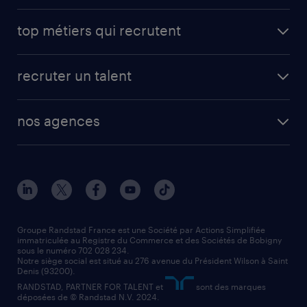
avantages intérimaires randstad
carrières professionnelles
top métiers qui recrutent
app talent / portail web
candidature spontanée
fiches métiers
faq candidat / intérimaire
créer un compte candidat
recruter un talent
plombier chauffagiste
toutes nos solutions RH
vendeur
nos agences
solutions opérationnelles
agent de fabrication
toutes nos agences
solutions professionnelles
conducteur de poids lourd
nos agences par ville
contact entreprise
manutentionnaire
nos agences par région
faq intérim / recrutement
technico-commercial
nos cabinets de recrutement
assistant administratif
Groupe Randstad France est une Société par Actions Simplifiée
immatriculée au Registre du Commerce et des Sociétés de Bobigny
sous le numéro 702 028 234.
comptable
Notre siège social est situé au 276 avenue du Président Wilson à Saint
Denis (93200).
RANDSTAD, PARTNER FOR TALENT et
sont des marques
déposées de © Randstad N.V. 2024.