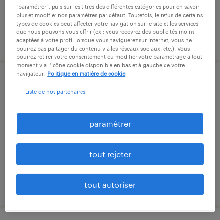
“paramétrer”, puis sur les titres des différentes catégories pour en savoir
plus et modifier nos paramètres par défaut. Toutefois, le refus de certains
types de cookies peut affecter votre navigation sur le site et les services
que nous pouvons vous offrir (ex : vous recevrez des publicités moins
publié le 27 juillet 2026
adaptées à votre profil lorsque vous naviguerez sur Internet, vous ne
pourrez pas partager du contenu via les réseaux sociaux, etc.). Vous
pourrez retirer votre consentement ou modifier votre paramétrage à tout
moment via l’icône cookie disponible en bas et à gauche de votre
navigateur.
Politique en matière de cookie
conducteur de ligne (f/h)
Liste de nos partenaires
saint-marcel, eure
intérim
paramétrer
13,00 € par heure
tout rejeter
publié le 14 avril 2026
tout autoriser