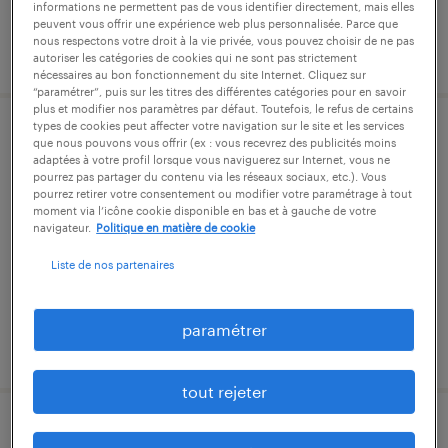
informations ne permettent pas de vous identifier directement, mais elles
peuvent vous offrir une expérience web plus personnalisée. Parce que
nous respectons votre droit à la vie privée, vous pouvez choisir de ne pas
publié le 1 juillet 2026
autoriser les catégories de cookies qui ne sont pas strictement
nécessaires au bon fonctionnement du site Internet. Cliquez sur
“paramétrer”, puis sur les titres des différentes catégories pour en savoir
plus et modifier nos paramètres par défaut. Toutefois, le refus de certains
types de cookies peut affecter votre navigation sur le site et les services
peintre industriel (f/h)
que nous pouvons vous offrir (ex : vous recevrez des publicités moins
adaptées à votre profil lorsque vous naviguerez sur Internet, vous ne
pourrez pas partager du contenu via les réseaux sociaux, etc.). Vous
saint-chamas, bouches-du-rhône
pourrez retirer votre consentement ou modifier votre paramétrage à tout
moment via l’icône cookie disponible en bas et à gauche de votre
intérim
navigateur.
Politique en matière de cookie
13,00 € par heure
Liste de nos partenaires
paramétrer
publié le 1 juillet 2026
tout rejeter
manutentionnaire caces 1b (f/h)