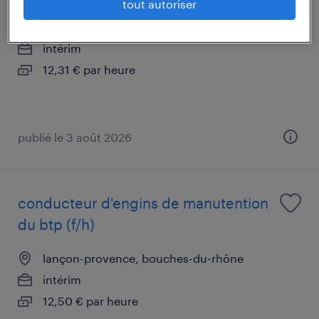
tout autoriser
miramas, bouches-du-rhône
intérim
12,31 € par heure
publié le 3 août 2026
conducteur d'engins de manutention
du btp (f/h)
lançon-provence, bouches-du-rhône
intérim
12,50 € par heure