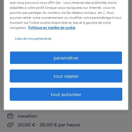
que nous pouvons vous offrir (ex : vous recevrez des publicités moins
agent traitement de surface (f/h)
adaptées à votre profil lorsque vous naviguerez sur Internet, vous ne
pourrez pas partager du contenu via les réseaux sociaux, etc.). Vous
pourrez retirer votre consentement ou modifier votre paramétrage à tout
bazet, hautes-pyrénées
moment via l’icône cookie disponible en bas et à gauche de votre
navigateur.
Politique en matière de cookie
intérim
13,00 € par heure
Liste de nos partenaires
paramétrer
publié le 25 juin 2026
tout rejeter
infirmier de (f/h) au bloc opératoire
tout autoriser
tarbes, hautes-pyrénées
vacation
20,00 € - 26,00 € par heure