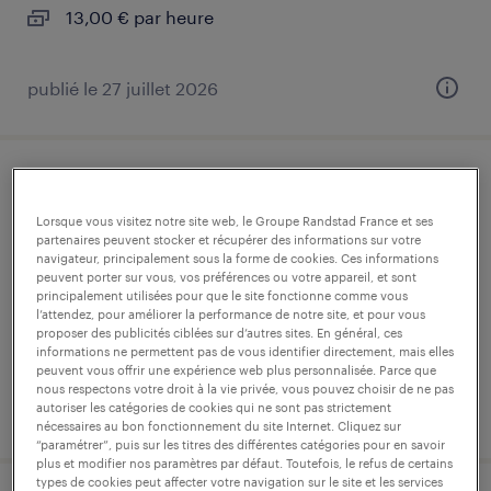
13,00 € par heure
publié le 27 juillet 2026
conducteur d'équipements (f/h)
Lorsque vous visitez notre site web, le Groupe Randstad France et ses
bazet, hautes-pyrénées
partenaires peuvent stocker et récupérer des informations sur votre
navigateur, principalement sous la forme de cookies. Ces informations
intérim
peuvent porter sur vous, vos préférences ou votre appareil, et sont
principalement utilisées pour que le site fonctionne comme vous
12,50 € par heure
l’attendez, pour améliorer la performance de notre site, et pour vous
proposer des publicités ciblées sur d’autres sites. En général, ces
informations ne permettent pas de vous identifier directement, mais elles
peuvent vous offrir une expérience web plus personnalisée. Parce que
nous respectons votre droit à la vie privée, vous pouvez choisir de ne pas
autoriser les catégories de cookies qui ne sont pas strictement
publié le 13 mai 2026
nécessaires au bon fonctionnement du site Internet. Cliquez sur
“paramétrer”, puis sur les titres des différentes catégories pour en savoir
plus et modifier nos paramètres par défaut. Toutefois, le refus de certains
types de cookies peut affecter votre navigation sur le site et les services