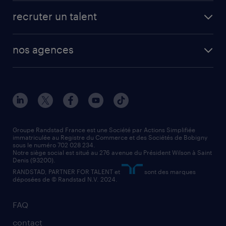
fiches métiers
faq candidat / intérimaire
créer un compte candidat
recruter un talent
plombier chauffagiste
toutes nos solutions RH
vendeur
nos agences
solutions opérationnelles
agent de fabrication
toutes nos agences
solutions professionnelles
conducteur de poids lourd
nos agences par ville
contact entreprise
manutentionnaire
nos agences par région
faq intérim / recrutement
technico-commercial
nos cabinets de recrutement
assistant administratif
Groupe Randstad France est une Société par Actions Simplifiée
immatriculée au Registre du Commerce et des Sociétés de Bobigny
sous le numéro 702 028 234.
comptable
Notre siège social est situé au 276 avenue du Président Wilson à Saint
Denis (93200).
RANDSTAD, PARTNER FOR TALENT et
sont des marques
déposées de © Randstad N.V. 2024.
FAQ
contact