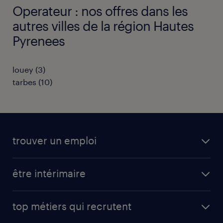
Operateur : nos offres dans les
autres villes de la région Hautes
Pyrenees
louey
(
3
)
tarbes
(
10
)
trouver un emploi
toutes nos offres d'emploi
être intérimaire
carrières opérationnelles
avantages intérimaires randstad
carrières professionnelles
top métiers qui recrutent
app talent / portail web
candidature spontanée