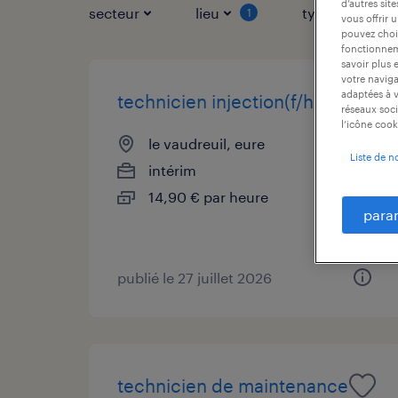
d’autres sit
secteur
lieu
type de contr
1
vous offrir 
pouvez chois
fonctionneme
savoir plus 
votre naviga
adaptées à v
technicien injection(f/h)
réseaux soci
l’icône cook
le vaudreuil, eure
Liste de n
intérim
14,90 € par heure
para
publié le 27 juillet 2026
technicien de maintenance