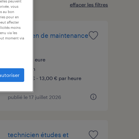
 elles peuvent
effacer les filtres
privée, vous
es au bon
ories pour en
peut affecter
blicités moins
enu via les
technicien de maintenance
tout moment via
(f/h)
pîtres, eure
intérim
autoriser
12,31 € - 13,00 € par heure
publié le 17 juillet 2026
technicien études et