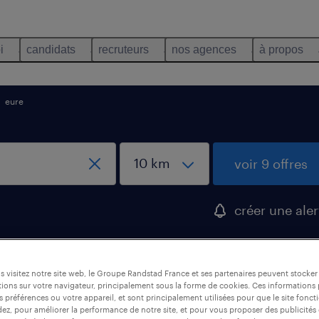
i
candidats
recruteurs
nos agences
à propos
eure
voir 9 offres
créer une aler
n de maintenance, Eure
 visitez notre site web, le Groupe Randstad France et ses partenaires peuvent stocker
ions sur votre navigateur, principalement sous la forme de cookies. Ces informations
s préférences ou votre appareil, et sont principalement utilisées pour que le site fo
dez, pour améliorer la performance de notre site, et pour vous proposer des publicités 