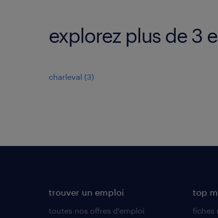
explorez plus de 3 
charleval
(
3
)
trouver un emploi
top m
toutes nos offres d'emploi
fiches