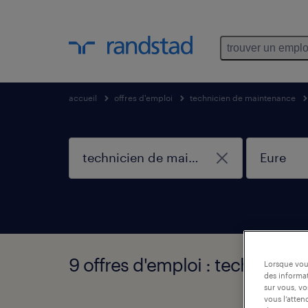
trouver un emplo
accueil
offres d'emploi
technicien de maintenance
9 offres d'emploi : technicie
Lorsque vous
des informat
sur vous, vo
vous l’atten