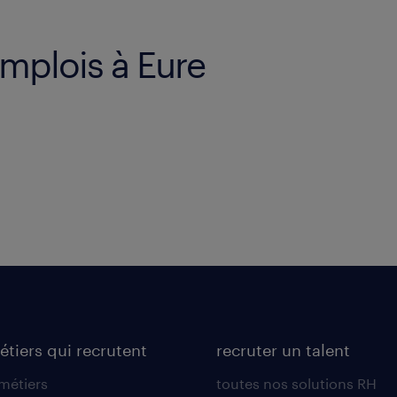
emplois à Eure
étiers qui recrutent
recruter un talent
 métiers
toutes nos solutions RH