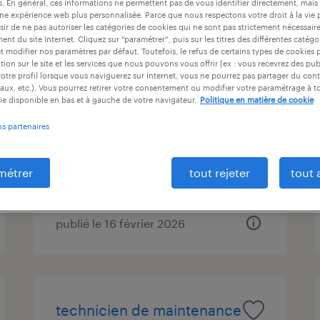
es. En général, ces informations ne permettent pas de vous identifier directement, mais
at
durée du contrat
niveau d'expérience
une expérience web plus personnalisée. Parce que nous respectons votre droit à la vie 
ir de ne pas autoriser les catégories de cookies qui ne sont pas strictement nécessair
nt du site Internet. Cliquez sur “paramétrer”, puis sur les titres des différentes catég
et modifier nos paramètres par défaut. Toutefois, le refus de certains types de cookies 
tion sur le site et les services que nous pouvons vous offrir (ex : vous recevrez des pu
otre profil lorsque vous naviguerez sur Internet, vous ne pourrez pas partager du cont
électricien industriel (f/h)
aux, etc.). Vous pourrez retirer votre consentement ou modifier votre paramétrage à 
ie disponible en bas et à gauche de votre navigateur.
Politique en matière de cookie
verneuil-sur-avre, eure
os partenaires
cdi
30 000 € par année
métrer
tout rejeter
tout 
publié le 16 février 2026
technicien de maintenance