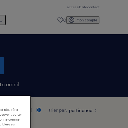
accessibilité
contact
0
mon compte
te email
trier par:
 et récupérer
 peuvent porter
nctionne comme
ciblées sur