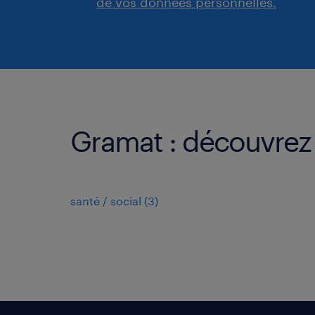
de vos données personnelles.
Gramat : découvrez 
santé / social
(
3
)