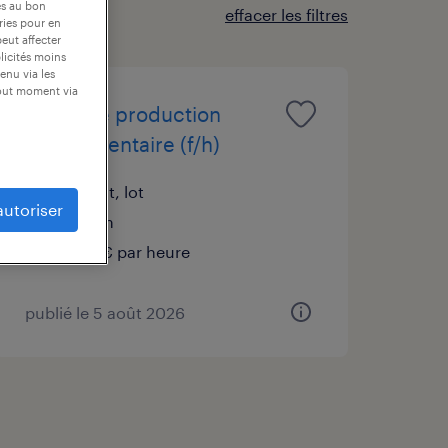
es au bon
effacer les filtres
ories pour en
peut affecter
blicités moins
enu via les
tout moment via
agent de production
agroalimentaire (f/h)
gramat, lot
autoriser
intérim
12,31 € par heure
publié le 5 août 2026