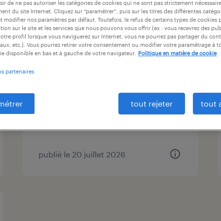
ir de ne pas autoriser les catégories de cookies qui ne sont pas strictement nécessair
ntrat
durée du contrat
niveau d'expérience
nt du site Internet. Cliquez sur “paramétrer”, puis sur les titres des différentes catég
et modifier nos paramètres par défaut. Toutefois, le refus de certains types de cookies 
tion sur le site et les services que nous pouvons vous offrir (ex : vous recevrez des pu
otre profil lorsque vous naviguerez sur Internet, vous ne pourrez pas partager du cont
aux, etc.). Vous pourrez retirer votre consentement ou modifier votre paramétrage à 
ie disponible en bas et à gauche de votre navigateur.
Politique en matière de cookie
ouvrier d'abattoir (f/h)
os partenaires
gramat, lot
intérim
métrer
tout rejeter
tout 
12,31 € par heure
publié le 20 juillet 2026