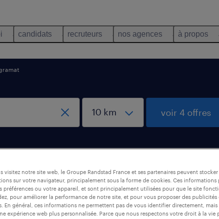
i
candidats
recruteurs
nos agences
à propos
gramat
voir 4 offres
 visitez notre site web, le Groupe Randstad France et ses partenaires peuvent stocker
ions sur votre navigateur, principalement sous la forme de cookies. Ces informations
agroalimentaire, Gramat
s préférences ou votre appareil, et sont principalement utilisées pour que le site fo
dez, pour améliorer la performance de notre site, et pour vous proposer des publicités 
es. En général, ces informations ne permettent pas de vous identifier directement, mais
une expérience web plus personnalisée. Parce que nous respectons votre droit à la vie 