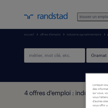
trouver un emplo
accueil
offres d'emploi
industrie agroalimentaire
Lorsque vous
des informat
4 offres d'emploi : industrie 
sur vous, vo
vous l’atten
d’autres sit
vous offrir 