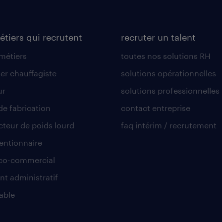
étiers qui recrutent
recruter un talent
 métiers
toutes nos solutions RH
er chauffagiste
solutions opérationnelles
ur
solutions professionnelles
de fabrication
contact entreprise
teur de poids lourd
faq intérim / recrutement
ntionnaire
co-commercial
nt administratif
able