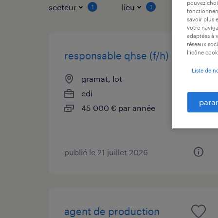
pouvez chois
secteur
lieu
type de co
1
1
fonctionneme
savoir plus 
votre naviga
adaptées à v
réseaux soci
l’icône cook
responsable qhse (f/h)
Liste de n
gramat, lot
cdi
para
45 000 € par année
publié le 21 juillet 2026
agent de production