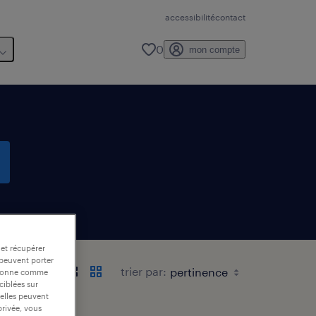
accessibilité
contact
0
mon compte
 et récupérer
 peuvent porter
trier par:
nctionne comme
ciblées sur
 elles peuvent
privée, vous