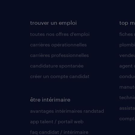
trouver un emploi
top m
toutes nos offres d'emploi
fiches
carrières opérationnelles
plombi
carrières professionnelles
vende
candidature spontanée
agent 
créer un compte candidat
conduc
manute
techni
être intérimaire
assista
avantages intérimaires randstad
compt
app talent / portail web
faq candidat / intérimaire