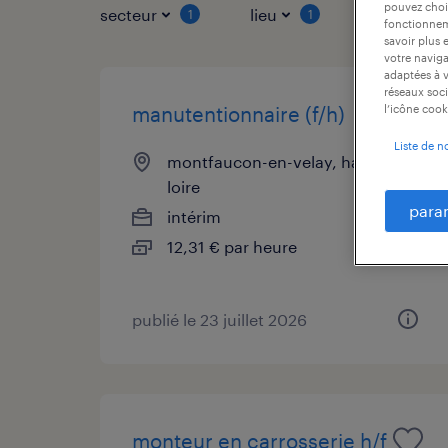
pouvez chois
secteur
lieu
type de co
1
1
fonctionneme
savoir plus 
votre naviga
adaptées à v
réseaux soci
l’icône cook
manutentionnaire (f/h)
Liste de n
montfaucon-en-velay, haute-
loire
para
intérim
12,31 € par heure
publié le 23 juillet 2026
monteur en carrosserie h/f