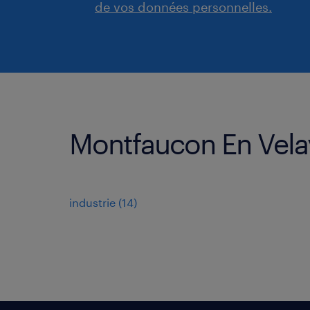
de vos données personnelles.
Montfaucon En Velay
industrie
(
14
)