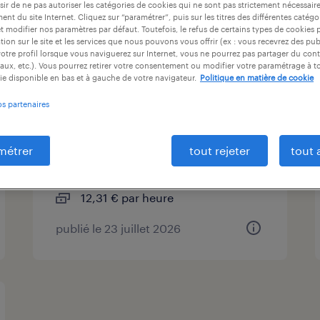
ir de ne pas autoriser les catégories de cookies qui ne sont pas strictement nécessair
ntrat
durée du contrat
niveau d'expérience
nt du site Internet. Cliquez sur “paramétrer”, puis sur les titres des différentes catég
et modifier nos paramètres par défaut. Toutefois, le refus de certains types de cookies 
tion sur le site et les services que nous pouvons vous offrir (ex : vous recevrez des pu
otre profil lorsque vous naviguerez sur Internet, vous ne pourrez pas partager du cont
aux, etc.). Vous pourrez retirer votre consentement ou modifier votre paramétrage à 
ie disponible en bas et à gauche de votre navigateur.
Politique en matière de cookie
opérateur de production
(f/h)
os partenaires
montfaucon-en-velay, haute-
métrer
tout rejeter
tout 
loire
intérim
12,31 € par heure
publié le 23 juillet 2026