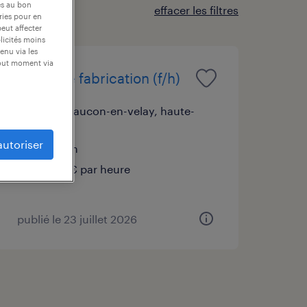
es au bon
effacer les filtres
ories pour en
peut affecter
blicités moins
enu via les
tout moment via
agent de fabrication (f/h)
montfaucon-en-velay, haute-
loire
autoriser
intérim
12,31 € par heure
publié le 23 juillet 2026