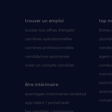
trouver un emploi
top m
toutes nos offres d'emploi
fiches
carrières opérationnelles
plombi
carrières professionnelles
vende
candidature spontanée
agent 
créer un compte candidat
conduc
manute
techni
être intérimaire
assista
avantages intérimaires randstad
compt
app talent / portail web
faq candidat / intérimaire