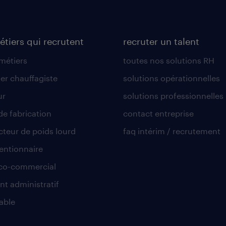
étiers qui recrutent
recruter un talent
 métiers
toutes nos solutions RH
er chauffagiste
solutions opérationnelles
ur
solutions professionnelles
de fabrication
contact entreprise
teur de poids lourd
faq intérim / recrutement
ntionnaire
co-commercial
nt administratif
able