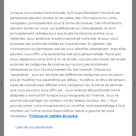
opérateur de production f/h
Lorsque vous visitez notre site web, le Groupe Randstad France et ses
partenaires peuvent stocker et récupérer des informations sur votre
sermaises, loiret
navigateur, principalement sous la forme de cookies. Ces informations
peuvent porter sur vous, vos préférences ou votre appareil, et sont
intérim
principalement utilisées pour que le site fonctionne comme vous
l’attendez, pour améliorer la performance de notre site, et pour vous
12,31 € par heure
proposer des publicités ciblées sur d’autres sites. En général, ces
informations ne permettent pas de vous identifier directement, mais elles
peuvent vous offrir une expérience web plus personnalisée. Parce que
nous respectons votre droit à la vie privée, vous pouvez choisir de ne pas
autoriser les catégories de cookies qui ne sont pas strictement
nécessaires au bon fonctionnement du site Internet. Cliquez sur
publié le 31 juillet 2026
“paramétrer”, puis sur les titres des différentes catégories pour en savoir
plus et modifier nos paramètres par défaut. Toutefois, le refus de certains
types de cookies peut affecter votre navigation sur le site et les services
que nous pouvons vous offrir (ex : vous recevrez des publicités moins
adaptées à votre profil lorsque vous naviguerez sur Internet, vous ne
soudeur mig/mag (f/h)
pourrez pas partager du contenu via les réseaux sociaux, etc.). Vous
pourrez retirer votre consentement ou modifier votre paramétrage à tout
moment via l’icône cookie disponible en bas et à gauche de votre
sermaises, loiret
navigateur.
Politique en matière de cookie
intérim
Liste de nos partenaires
12,31 € par heure