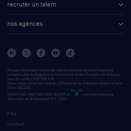
créer un compte candidat
recruter un talent
plombier chauffagiste
toutes nos solutions RH
vendeur
nos agences
solutions opérationnelles
agent de fabrication
toutes nos agences
solutions professionnelles
conducteur de poids lourd
nos agences par ville
contact entreprise
manutentionnaire
nos agences par région
faq intérim / recrutement
technico-commercial
nos cabinets de recrutement
assistant administratif
Groupe Randstad France est une Société par Actions Simplifiée
immatriculée au Registre du Commerce et des Sociétés de Bobigny
sous le numéro 702 028 234.
comptable
Notre siège social est situé au 276 avenue du Président Wilson à Saint
Denis (93200).
RANDSTAD, PARTNER FOR TALENT et
sont des marques
déposées de © Randstad N.V. 2024.
FAQ
contact