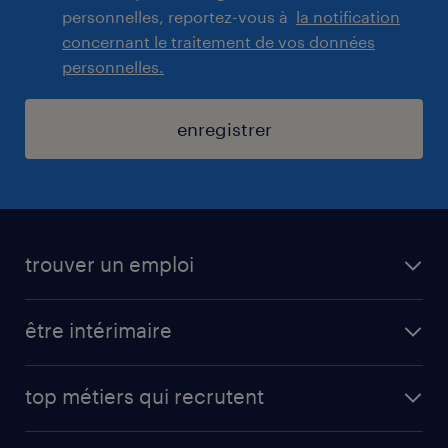
personnelles, reportez-vous à
la notification
concernant le traitement de vos données
personnelles.
enregistrer
trouver un emploi
toutes nos offres d'emploi
être intérimaire
carrières opérationnelles
avantages intérimaires randstad
carrières professionnelles
top métiers qui recrutent
app talent / portail web
candidature spontanée
fiches métiers
faq candidat / intérimaire