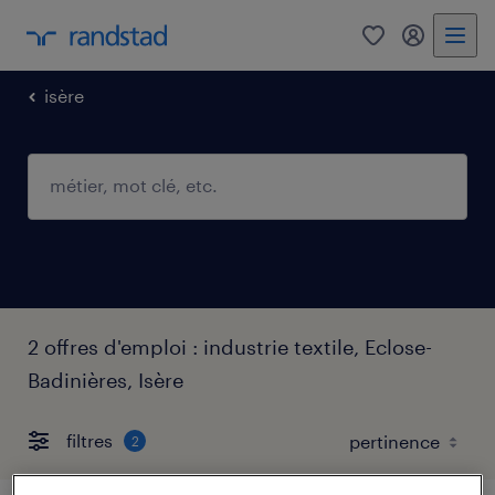
0
mon comp
isère
2 offres d'emploi : industrie textile, Eclose-
Badinières, Isère
filtres
2