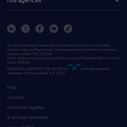
solutions opérationnelles
agent de fabrication
toutes nos agences
solutions professionnelles
conducteur de poids lourd
nos agences par ville
contact entreprise
manutentionnaire
nos agences par région
faq intérim / recrutement
technico-commercial
nos cabinets de recrutement
assistant administratif
Groupe Randstad France est une Société par Actions Simplifiée
immatriculée au Registre du Commerce et des Sociétés de Bobigny
sous le numéro 702 028 234.
comptable
Notre siège social est situé au 276 avenue du Président Wilson à Saint
Denis (93200).
RANDSTAD, PARTNER FOR TALENT et
sont des marques
déposées de © Randstad N.V. 2024.
FAQ
contact
mentions légales
le groupe randstad
accessibilité