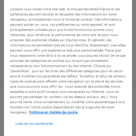
tisseur (f/h)
Lorsque vous visitez notre site web, le Groupe Randstad France et ses
partenaires peuvent stocker et récupérer des informations sur votre
navigateur, principalement sous la forme de cookies. Ces informations
eclose-badinières, isère
peuvent porter sur vous, vos préférences ou votre appareil, et sont
principalement utilisées pour que le site fonctionne comme vous
intérim
l’attendez, pour améliorer la performance de notre site, et pour vous
proposer des publicités ciblées sur d’autres sites. En général, ces
12,31 € par heure
informations ne permettent pas de vous identifier directement, mais elles
peuvent vous offrir une expérience web plus personnalisée. Parce que
nous respectons votre droit à la vie privée, vous pouvez choisir de ne pas
autoriser les catégories de cookies qui ne sont pas strictement
nécessaires au bon fonctionnement du site Internet. Cliquez sur
publié le 6 juillet 2026
“paramétrer”, puis sur les titres des différentes catégories pour en savoir
plus et modifier nos paramètres par défaut. Toutefois, le refus de certains
types de cookies peut affecter votre navigation sur le site et les services
que nous pouvons vous offrir (ex : vous recevrez des publicités moins
adaptées à votre profil lorsque vous naviguerez sur Internet, vous ne
pourrez pas partager du contenu via les réseaux sociaux, etc.). Vous
encolleur / aide-encolleur (f/h) –
pourrez retirer votre consentement ou modifier votre paramétrage à tout
conducteur de ligne (f/h)
moment via l’icône cookie disponible en bas et à gauche de votre
navigateur.
Politique en matière de cookie
eclose-badinières, isère
Liste de nos partenaires
intérim