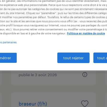
es. En général, ces informations ne permettent pas de vous identifier directement, mais
ntrat
durée du contrat
niveau d'expérience
une expérience web plus personnalisée. Parce que nous respectons votre droit à la vie 
ir de ne pas autoriser les catégories de cookies qui ne sont pas strictement nécessair
nt du site Internet. Cliquez sur “paramétrer”, puis sur les titres des différentes catég
et modifier nos paramètres par défaut. Toutefois, le refus de certains types de cookies 
tion sur le site et les services que nous pouvons vous offrir (ex : vous recevrez des pu
otre profil lorsque vous naviguerez sur Internet, vous ne pourrez pas partager du cont
conducteur de machine
aux, etc.). Vous pourrez retirer votre consentement ou modifier votre paramétrage à 
panneautage (f/h)
ie disponible en bas et à gauche de votre navigateur.
Politique en matière de cookie
os partenaires
boz, ain
intérim
métrer
tout rejeter
tout 
12,46 € par heure
publié le 3 août 2026
braseur (f/h)