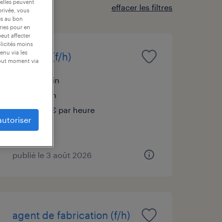
 elles peuvent
effacer les filtres
privée, vous
es au bon
ories pour en
peut affecter
blicités moins
enu via les
braseur (f/h)
tout moment via
boz, ain
intérim
12,73 € par heure
autoriser
publié le 3 août 2026
agent de fabrication (f/h)