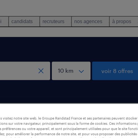
i
candidats
recruteurs
nos agences
à propos
voir 8 offres
oz, Ain
 visitez notre site web, le Groupe Randstad France et ses partenaires peuvent stocker
ions sur votre navigateur, principalement sous la forme de cookies. Ces informations
s préférences ou votre appareil, et sont principalement utilisées pour que le site fo
dez, pour améliorer la performance de notre site, et pour vous proposer des publicités 