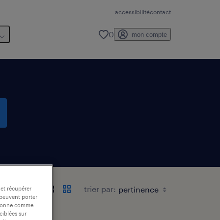
accessibilité
contact
0
mon compte
trier par:
 et récupérer
 peuvent porter
nctionne comme
ciblées sur