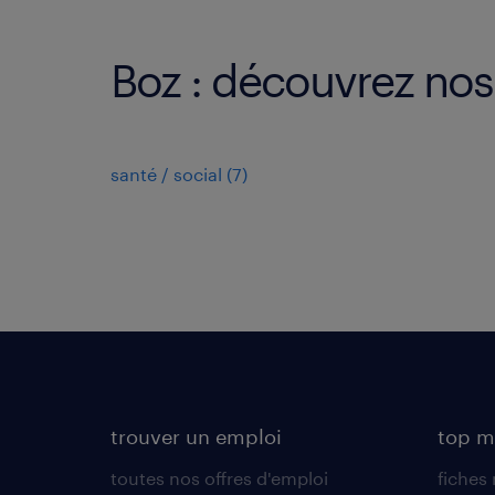
Boz : découvrez nos 
santé / social
(
7
)
trouver un emploi
top m
toutes nos offres d'emploi
fiches