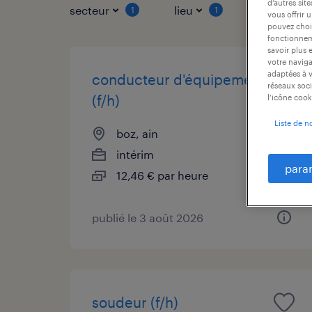
d’autres sit
secteur
lieu
type de co
1
1
vous offrir 
pouvez chois
fonctionneme
savoir plus 
votre naviga
adaptées à v
conducteur d'équipement
réseaux soci
(f/h)
l’icône cook
Liste de n
boz, ain
intérim
para
12,46 € par heure
publié le 3 août 2026
soudeur (f/h)