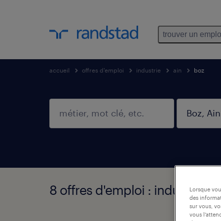
trouver un emplo
accueil
offres d'emploi
industrie
ain
boz
8 offres d'emploi : industrie, B
Lorsque vous
des informat
sur vous, vo
vous l’atten