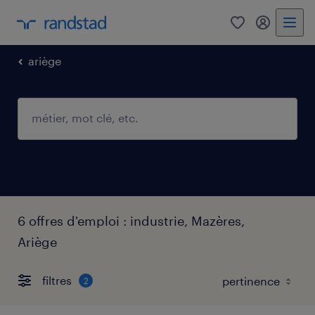
0
mon comp
ariège
6 offres d'emploi : industrie, Mazères,
Ariège
filtres
2