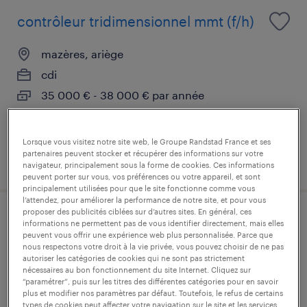
contrôleur tridimensionnel mmt (f/h)
mazères, ariège
cdi
35 000 € - 38 000 € par année
Lorsque vous visitez notre site web, le Groupe Randstad France et ses
partenaires peuvent stocker et récupérer des informations sur votre
publié le 6 août 2026
navigateur, principalement sous la forme de cookies. Ces informations
peuvent porter sur vous, vos préférences ou votre appareil, et sont
principalement utilisées pour que le site fonctionne comme vous
l’attendez, pour améliorer la performance de notre site, et pour vous
proposer des publicités ciblées sur d’autres sites. En général, ces
dessinateur-projeteur (mécanique)
informations ne permettent pas de vous identifier directement, mais elles
peuvent vous offrir une expérience web plus personnalisée. Parce que
(f/h)
nous respectons votre droit à la vie privée, vous pouvez choisir de ne pas
autoriser les catégories de cookies qui ne sont pas strictement
nécessaires au bon fonctionnement du site Internet. Cliquez sur
mazères, ariège
“paramétrer”, puis sur les titres des différentes catégories pour en savoir
plus et modifier nos paramètres par défaut. Toutefois, le refus de certains
intérim
types de cookies peut affecter votre navigation sur le site et les services