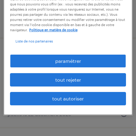
40 000 € par année
que nous pouvons vous offrir (ex : vous recevrez des publicités moins
adaptées à votre profil lorsque vous naviguerez sur Internet, vous ne
pourrez pas partager du contenu via les réseaux sociaux, etc.). Vous
pourrez retirer votre consentement ou modifier votre paramétrage à tout
publié le 27 mars 2026
moment via l’icône cookie disponible en bas et à gauche de votre
navigateur.
Politique en matière de cookie
Liste de nos partenaires
controleur qualite (f/h)
paramétrer
mazères, ariège
intérim
tout rejeter
27 000 € par année
tout autoriser
publié le 22 décembre 2025