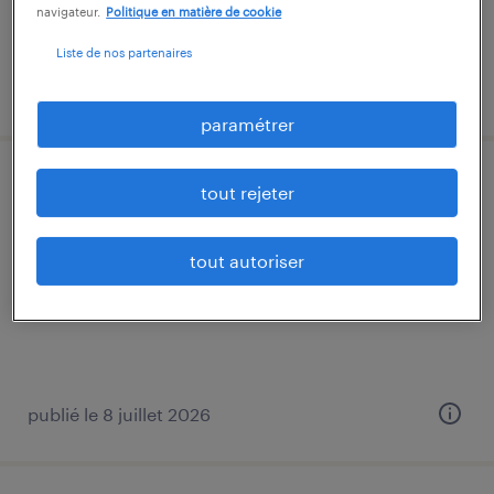
navigateur.
Politique en matière de cookie
13,00 € par heure
Liste de nos partenaires
publié le 19 juin 2026
paramétrer
cariste (f/h)
tout rejeter
bischwiller, bas-rhin
tout autoriser
intérim
12,31 € - 13,00 € par heure
publié le 8 juillet 2026