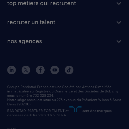
top métiers qui recrutent
app talent / portail web
candidature spontanée
fiches métiers
faq candidat / intérimaire
créer un compte candidat
recruter un talent
plombier chauffagiste
toutes nos solutions RH
vendeur
nos agences
solutions opérationnelles
agent de fabrication
toutes nos agences
solutions professionnelles
conducteur de poids lourd
nos agences par ville
contact entreprise
manutentionnaire
nos agences par région
faq intérim / recrutement
technico-commercial
nos cabinets de recrutement
assistant administratif
Groupe Randstad France est une Société par Actions Simplifiée
immatriculée au Registre du Commerce et des Sociétés de Bobigny
sous le numéro 702 028 234.
comptable
Notre siège social est situé au 276 avenue du Président Wilson à Saint
Denis (93200).
RANDSTAD, PARTNER FOR TALENT et
sont des marques
déposées de © Randstad N.V. 2024.