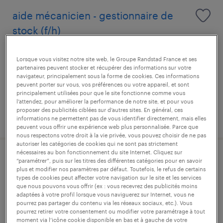
aide mécanicien - gestionnaire de
stock (f/h)
drusenheim, bas-rhin
Lorsque vous visitez notre site web, le Groupe Randstad France et ses
partenaires peuvent stocker et récupérer des informations sur votre
cdi
navigateur, principalement sous la forme de cookies. Ces informations
33 300 € par année
peuvent porter sur vous, vos préférences ou votre appareil, et sont
principalement utilisées pour que le site fonctionne comme vous
l’attendez, pour améliorer la performance de notre site, et pour vous
proposer des publicités ciblées sur d’autres sites. En général, ces
publié le 22 juin 2026
informations ne permettent pas de vous identifier directement, mais elles
peuvent vous offrir une expérience web plus personnalisée. Parce que
nous respectons votre droit à la vie privée, vous pouvez choisir de ne pas
autoriser les catégories de cookies qui ne sont pas strictement
nécessaires au bon fonctionnement du site Internet. Cliquez sur
conducteur d'appareils des industries
“paramétrer”, puis sur les titres des différentes catégories pour en savoir
plus et modifier nos paramètres par défaut. Toutefois, le refus de certains
chimiques (caic) (f/h)
types de cookies peut affecter votre navigation sur le site et les services
que nous pouvons vous offrir (ex : vous recevrez des publicités moins
adaptées à votre profil lorsque vous naviguerez sur Internet, vous ne
drusenheim, bas-rhin
pourrez pas partager du contenu via les réseaux sociaux, etc.). Vous
pourrez retirer votre consentement ou modifier votre paramétrage à tout
intérim
moment via l’icône cookie disponible en bas et à gauche de votre