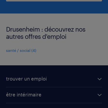
Drusenheim : découvrez nos
autres offres d'emploi
santé / social
(
4
)
trouver un emploi
toutes nos offres d'emploi
être intérimaire
carrières opérationnelles
avantages intérimaires randstad
carrières professionnelles