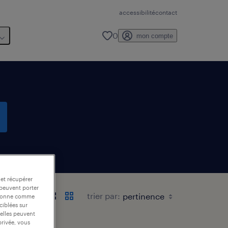
accessibilité
contact
0
mon compte
 et récupérer
 peuvent porter
trier par:
nctionne comme
ciblées sur
 elles peuvent
privée, vous