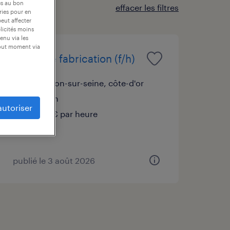
es au bon
effacer les filtres
ories pour en
peut affecter
blicités moins
enu via les
tout moment via
agent de fabrication (f/h)
châtillon-sur-seine, côte-d'or
intérim
autoriser
12,31 € par heure
publié le 3 août 2026