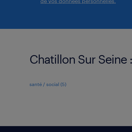
de vos données personnelles.
Chatillon Sur Seine 
santé / social
(
5
)