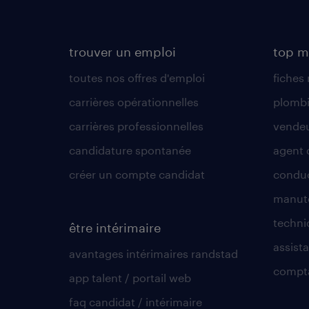
trouver un emploi
top m
toutes nos offres d'emploi
fiches
carrières opérationnelles
plombi
carrières professionnelles
vende
candidature spontanée
agent 
créer un compte candidat
conduc
manute
techni
être intérimaire
assista
avantages intérimaires randstad
compt
app talent / portail web
faq candidat / intérimaire