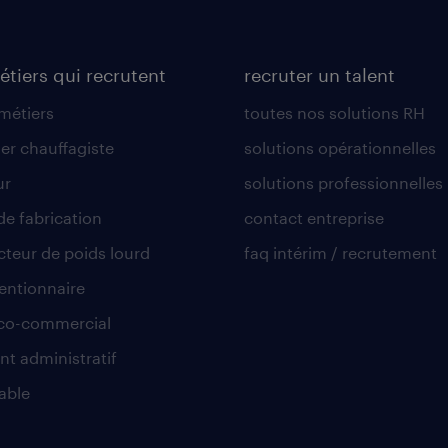
étiers qui recrutent
recruter un talent
 métiers
toutes nos solutions RH
er chauffagiste
solutions opérationnelles
ur
solutions professionnelles
de fabrication
contact entreprise
teur de poids lourd
faq intérim / recrutement
ntionnaire
co-commercial
nt administratif
able