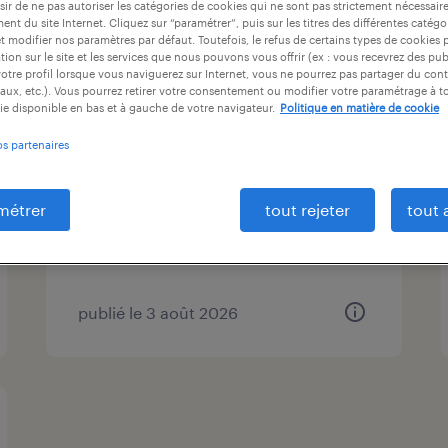
ir de ne pas autoriser les catégories de cookies qui ne sont pas strictement nécessair
ntrat
durée du contrat
niveau d'expérience
nt du site Internet. Cliquez sur “paramétrer”, puis sur les titres des différentes catég
et modifier nos paramètres par défaut. Toutefois, le refus de certains types de cookies 
tion sur le site et les services que nous pouvons vous offrir (ex : vous recevrez des pu
otre profil lorsque vous naviguerez sur Internet, vous ne pourrez pas partager du cont
aux, etc.). Vous pourrez retirer votre consentement ou modifier votre paramétrage à 
ie disponible en bas et à gauche de votre navigateur.
Politique en matière de cookie
cariste (f/h)
os partenaires
châtillon-sur-seine, côte-d'or
intérim
métrer
tout rejeter
tout 
12,70 € par heure
publié le 3 août 2026