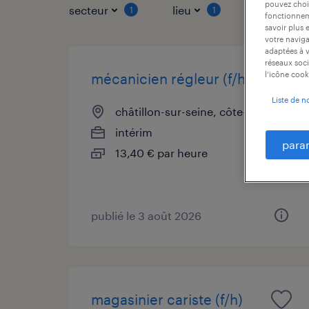
pouvez chois
secteur
lieu
type de co
1
1
fonctionneme
savoir plus 
votre naviga
adaptées à v
réseaux soci
l’icône cook
mécanicien régleur (f/h)
Liste de n
châtillon-sur-seine, côte-d'or
intérim
para
13,40 € par heure
publié le 3 août 2026
magasinier cariste (f/h)