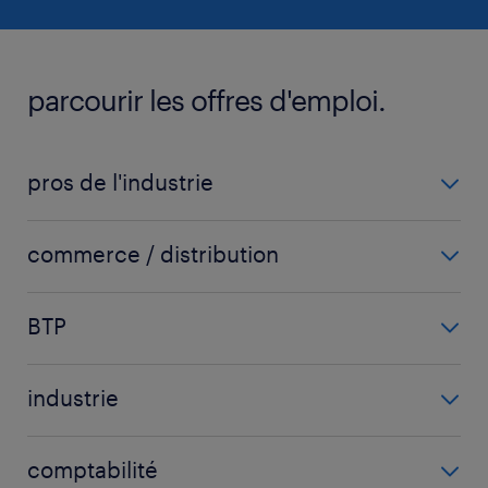
parcourir les offres d'emploi.
pros de l'industrie
carrossier
commerce / distribution
chaudronnier
acheteur
fraiseur
BTP
chargé d'affaires
ingénieur mécanique
carreleur
chef de secteur
mécanicien automobile
industrie
chef de chantier
commercial
voir plus
(+)
agent d'usinage
conducteur d'engins
commercial sédentaire
comptabilité
agent de fabrication