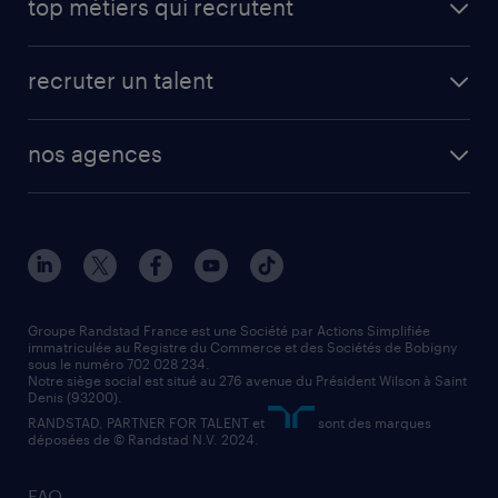
top métiers qui recrutent
app talent / portail web
candidature spontanée
fiches métiers
faq candidat / intérimaire
créer un compte candidat
recruter un talent
plombier chauffagiste
toutes nos solutions RH
vendeur
nos agences
solutions opérationnelles
agent de fabrication
toutes nos agences
solutions professionnelles
conducteur de poids lourd
nos agences par ville
contact entreprise
manutentionnaire
nos agences par région
faq intérim / recrutement
technico-commercial
nos cabinets de recrutement
assistant administratif
Groupe Randstad France est une Société par Actions Simplifiée
immatriculée au Registre du Commerce et des Sociétés de Bobigny
sous le numéro 702 028 234.
comptable
Notre siège social est situé au 276 avenue du Président Wilson à Saint
Denis (93200).
RANDSTAD, PARTNER FOR TALENT et
sont des marques
déposées de © Randstad N.V. 2024.
FAQ