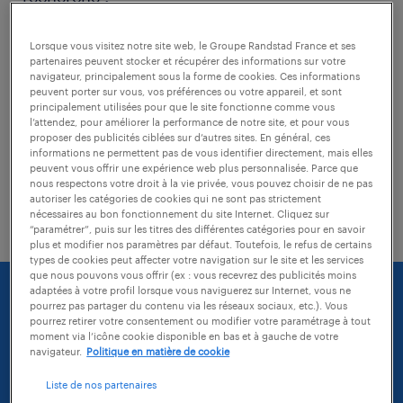
Lorsque vous visitez notre site web, le Groupe Randstad France et ses
vérifiez si il n'y a pas de faute
partenaires peuvent stocker et récupérer des informations sur votre
d'orthographe dans les mots-clés tapés
navigateur, principalement sous la forme de cookies. Ces informations
peuvent porter sur vous, vos préférences ou votre appareil, et sont
principalement utilisées pour que le site fonctionne comme vous
modifiez l'intitulé de votre recherche
l’attendez, pour améliorer la performance de notre site, et pour vous
proposer des publicités ciblées sur d’autres sites. En général, ces
essayez d'agrandir la zone géographique
informations ne permettent pas de vous identifier directement, mais elles
peuvent vous offrir une expérience web plus personnalisée. Parce que
de votre recherche (vous pouvez
nous respectons votre droit à la vie privée, vous pouvez choisir de ne pas
autoriser les catégories de cookies qui ne sont pas strictement
sélectionner une distance)
nécessaires au bon fonctionnement du site Internet. Cliquez sur
“paramétrer”, puis sur les titres des différentes catégories pour en savoir
plus et modifier nos paramètres par défaut. Toutefois, le refus de certains
types de cookies peut affecter votre navigation sur le site et les services
que nous pouvons vous offrir (ex : vous recevrez des publicités moins
adaptées à votre profil lorsque vous naviguerez sur Internet, vous ne
pourrez pas partager du contenu via les réseaux sociaux, etc.). Vous
pourrez retirer votre consentement ou modifier votre paramétrage à tout
moment via l’icône cookie disponible en bas et à gauche de votre
navigateur.
Politique en matière de cookie
Liste de nos partenaires