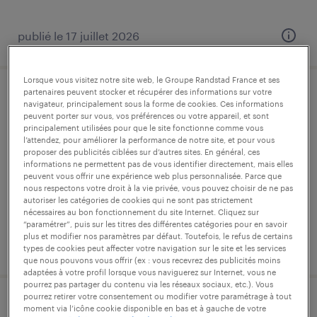
publié le 17 juillet 2026
Lorsque vous visitez notre site web, le Groupe Randstad France et ses
partenaires peuvent stocker et récupérer des informations sur votre
technicien de maintenance (f/h)
navigateur, principalement sous la forme de cookies. Ces informations
peuvent porter sur vous, vos préférences ou votre appareil, et sont
principalement utilisées pour que le site fonctionne comme vous
granville, manche
l’attendez, pour améliorer la performance de notre site, et pour vous
proposer des publicités ciblées sur d’autres sites. En général, ces
cdi
informations ne permettent pas de vous identifier directement, mais elles
17,82 € par heure
peuvent vous offrir une expérience web plus personnalisée. Parce que
nous respectons votre droit à la vie privée, vous pouvez choisir de ne pas
autoriser les catégories de cookies qui ne sont pas strictement
nécessaires au bon fonctionnement du site Internet. Cliquez sur
“paramétrer”, puis sur les titres des différentes catégories pour en savoir
plus et modifier nos paramètres par défaut. Toutefois, le refus de certains
publié le 3 juin 2026
types de cookies peut affecter votre navigation sur le site et les services
que nous pouvons vous offrir (ex : vous recevrez des publicités moins
adaptées à votre profil lorsque vous naviguerez sur Internet, vous ne
pourrez pas partager du contenu via les réseaux sociaux, etc.). Vous
pourrez retirer votre consentement ou modifier votre paramétrage à tout
technicien de laboratoire (f/h)
moment via l’icône cookie disponible en bas et à gauche de votre