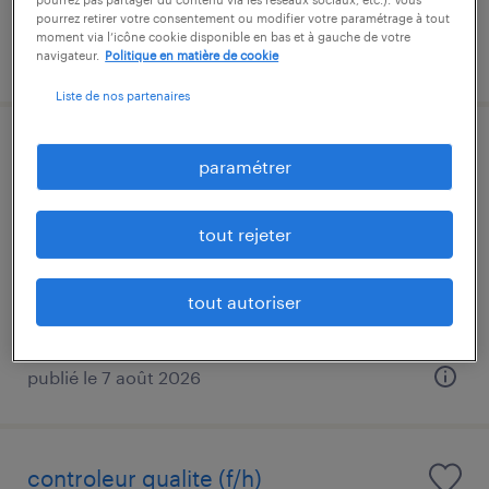
pourrez retirer votre consentement ou modifier votre paramétrage à tout
moment via l’icône cookie disponible en bas et à gauche de votre
publié le 7 août 2026
navigateur.
Politique en matière de cookie
Liste de nos partenaires
agent de production monteur /
paramétrer
garnisseurs (h/f)
tout rejeter
issoudun, indre
intérim
tout autoriser
12,40 € par heure
publié le 7 août 2026
controleur qualite (f/h)