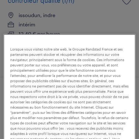
controleur qualite (f/h)
issoudun, indre
intérim
12,40 € par heure
Lorsque vous visitez notre site web, le Groupe Randstad France et ses
partenaires peuvent stocker et récupérer des informations sur votre
navigateur, principalement sous la forme de cookies. Ces informations
publié le 7 août 2026
peuvent porter sur vous, vos préférences ou votre appareil, et sont
principalement utilisées pour que le site fonctionne comme vous
l’attendez, pour améliorer la performance de notre site, et pour vous
proposer des publicités ciblées sur d’autres sites. En général, ces
informations ne permettent pas de vous identifier directement, mais elles
agent de fabrication (f/h)
peuvent vous offrir une expérience web plus personnalisée. Parce que
nous respectons votre droit à la vie privée, vous pouvez choisir de ne pas
autoriser les catégories de cookies qui ne sont pas strictement
issoudun, indre
nécessaires au bon fonctionnement du site Internet. Cliquez sur
“paramétrer”, puis sur les titres des différentes catégories pour en savoir
intérim
plus et modifier nos paramètres par défaut. Toutefois, le refus de certains
types de cookies peut affecter votre navigation sur le site et les services
12,40 € par heure
que nous pouvons vous offrir (ex : vous recevrez des publicités moins
adaptées à votre profil lorsque vous naviguerez sur Internet, vous ne
pourrez pas partager du contenu via les réseaux sociaux, etc.). Vous