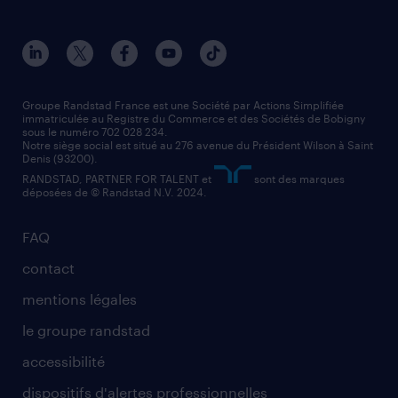
toutes nos agences
solutions professionnelles
conducteur de poids lourd
nos agences par ville
contact entreprise
manutentionnaire
nos agences par région
faq intérim / recrutement
technico-commercial
nos cabinets de recrutement
assistant administratif
Groupe Randstad France est une Société par Actions Simplifiée
immatriculée au Registre du Commerce et des Sociétés de Bobigny
sous le numéro 702 028 234.
comptable
Notre siège social est situé au 276 avenue du Président Wilson à Saint
Denis (93200).
RANDSTAD, PARTNER FOR TALENT et
sont des marques
déposées de © Randstad N.V. 2024.
FAQ
contact
mentions légales
le groupe randstad
accessibilité
dispositifs d'alertes professionnelles