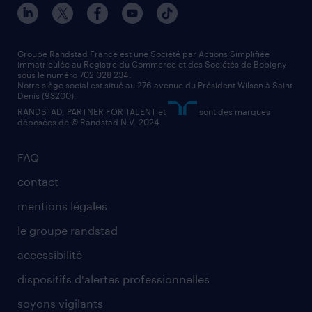
nos agences par ville
contact entreprise
manutentionnaire
nos agences par région
faq intérim / recrutement
technico-commercial
nos cabinets de recrutement
assistant administratif
Groupe Randstad France est une Société par Actions Simplifiée
immatriculée au Registre du Commerce et des Sociétés de Bobigny
sous le numéro 702 028 234.
comptable
Notre siège social est situé au 276 avenue du Président Wilson à Saint
Denis (93200).
RANDSTAD, PARTNER FOR TALENT et
sont des marques
déposées de © Randstad N.V. 2024.
FAQ
contact
mentions légales
le groupe randstad
accessibilité
dispositifs d'alertes professionnelles
soyons vigilants