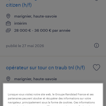
citizen (h/f)
marignier, haute-savoie
intérim
28 000 € - 36 000 € par année
publié le 27 mai 2026
opérateur sur tour cn traub tnl (h/f)
marignier, haute-savoie
intérim
28 000 € - 36 000 € par année
Lorsque vous visitez notre site web, le Groupe Randstad France et ses
partenaires peuvent stocker et récupérer des informations sur votre
navigateur, principalement sous la forme de cookies. Ces informations