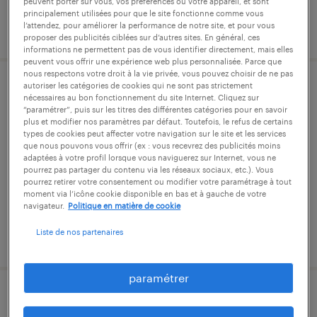
peuvent porter sur vous, vos préférences ou votre appareil, et sont
principalement utilisées pour que le site fonctionne comme vous
l’attendez, pour améliorer la performance de notre site, et pour vous
publié le 27 mai 2026
proposer des publicités ciblées sur d’autres sites. En général, ces
informations ne permettent pas de vous identifier directement, mais elles
peuvent vous offrir une expérience web plus personnalisée. Parce que
nous respectons votre droit à la vie privée, vous pouvez choisir de ne pas
autoriser les catégories de cookies qui ne sont pas strictement
décolleteur confirmé poupée mobile
nécessaires au bon fonctionnement du site Internet. Cliquez sur
“paramétrer”, puis sur les titres des différentes catégories pour en savoir
(h/f)
plus et modifier nos paramètres par défaut. Toutefois, le refus de certains
types de cookies peut affecter votre navigation sur le site et les services
que nous pouvons vous offrir (ex : vous recevrez des publicités moins
marnaz, haute-savoie
adaptées à votre profil lorsque vous naviguerez sur Internet, vous ne
intérim
pourrez pas partager du contenu via les réseaux sociaux, etc.). Vous
pourrez retirer votre consentement ou modifier votre paramétrage à tout
15,00 € par heure
moment via l’icône cookie disponible en bas et à gauche de votre
navigateur.
Politique en matière de cookie
Liste de nos partenaires
publié le 31 juillet 2026
paramétrer
opérateur régleur multibroches cn -