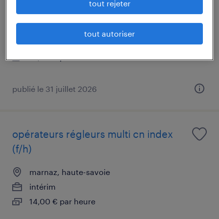
tout rejeter
index ms (h/f) h/f
marnaz, haute-savoie
tout autoriser
intérim
14,00 € par heure
publié le 31 juillet 2026
opérateurs régleurs multi cn index
(f/h)
marnaz, haute-savoie
intérim
14,00 € par heure