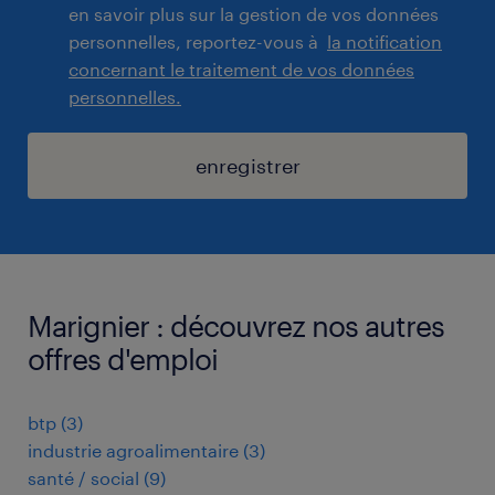
en savoir plus sur la gestion de vos données
personnelles, reportez-vous à
la notification
concernant le traitement de vos données
personnelles.
enregistrer
Marignier : découvrez nos autres
offres d'emploi
btp
(
3
)
industrie agroalimentaire
(
3
)
santé / social
(
9
)