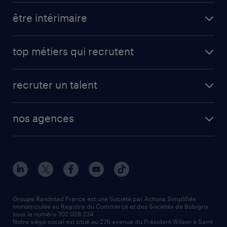
toutes nos offres d'emploi
être intérimaire
carrières opérationnelles
avantages intérimaires randstad
carrières professionnelles
top métiers qui recrutent
app talent / portail web
candidature spontanée
fiches métiers
faq candidat / intérimaire
créer un compte candidat
recruter un talent
plombier chauffagiste
toutes nos solutions RH
vendeur
nos agences
solutions opérationnelles
agent de fabrication
toutes nos agences
solutions professionnelles
conducteur de poids lourd
nos agences par ville
contact entreprise
manutentionnaire
nos agences par région
faq intérim / recrutement
technico-commercial
nos cabinets de recrutement
assistant administratif
Groupe Randstad France est une Société par Actions Simplifiée
immatriculée au Registre du Commerce et des Sociétés de Bobigny
sous le numéro 702 028 234.
comptable
Notre siège social est situé au 276 avenue du Président Wilson à Saint