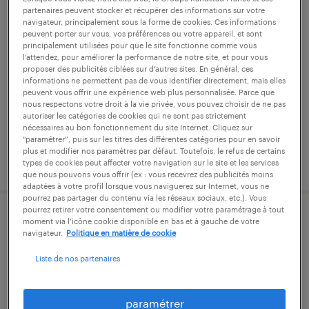
partenaires peuvent stocker et récupérer des informations sur votre
médecin généraliste (f/h)
navigateur, principalement sous la forme de cookies. Ces informations
peuvent porter sur vous, vos préférences ou votre appareil, et sont
principalement utilisées pour que le site fonctionne comme vous
gourdon, lot
l’attendez, pour améliorer la performance de notre site, et pour vous
proposer des publicités ciblées sur d’autres sites. En général, ces
intérim
informations ne permettent pas de vous identifier directement, mais elles
peuvent vous offrir une expérience web plus personnalisée. Parce que
58,77 € par heure
nous respectons votre droit à la vie privée, vous pouvez choisir de ne pas
autoriser les catégories de cookies qui ne sont pas strictement
nécessaires au bon fonctionnement du site Internet. Cliquez sur
“paramétrer”, puis sur les titres des différentes catégories pour en savoir
plus et modifier nos paramètres par défaut. Toutefois, le refus de certains
publié le 27 mai 2026
types de cookies peut affecter votre navigation sur le site et les services
que nous pouvons vous offrir (ex : vous recevrez des publicités moins
adaptées à votre profil lorsque vous naviguerez sur Internet, vous ne
pourrez pas partager du contenu via les réseaux sociaux, etc.). Vous
pourrez retirer votre consentement ou modifier votre paramétrage à tout
médecin généraliste (f/h)
moment via l’icône cookie disponible en bas et à gauche de votre
navigateur.
Politique en matière de cookie
gourdon, lot
Liste de nos partenaires
intérim
58,77 € par heure
paramétrer