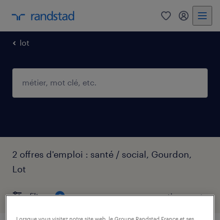
0
mon comp
lot
2 offres d'emploi : santé / social, Gourdon,
Lot
filtres
2
Lorsque vous visitez notre site web, le Groupe Randstad France et ses