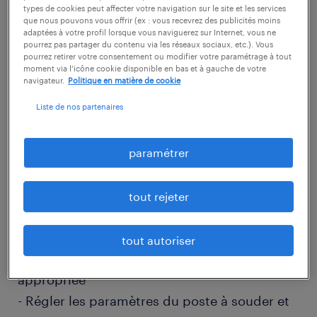
types de cookies peut affecter votre navigation sur le site et les services
que nous pouvons vous offrir (ex : vous recevrez des publicités moins
adaptées à votre profil lorsque vous naviguerez sur Internet, vous ne
descriptif du poste
pourrez pas partager du contenu via les réseaux sociaux, etc.). Vous
pourrez retirer votre consentement ou modifier votre paramétrage à tout
moment via l’icône cookie disponible en bas et à gauche de votre
navigateur.
Politique en matière de cookie
Quels défis motivants souhaitez-vous relever
Liste de nos partenaires
en tant que Soudeur tig (F/H) chez notre
client ?
Vous serez en charge de réaliser des
paramétrer
assemblages métalliques de haute précision
tout en garantissant la qualité et la
tout rejeter
conformité des soudures effectuées
- Lire et interpréter des plans techniques afin
tout autoriser
de déterminer la méthode de soudage
appropriée
- Régler les paramètres du poste à souder et