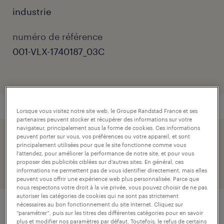
industrie
numéro de référence
001-VLX-1740187_03C
Lorsque vous visitez notre site web, le Groupe Randstad France et ses
partenaires peuvent stocker et récupérer des informations sur votre
navigateur, principalement sous la forme de cookies. Ces informations
peuvent porter sur vous, vos préférences ou votre appareil, et sont
postuler simplement avec votre profil linkedin.
principalement utilisées pour que le site fonctionne comme vous
l’attendez, pour améliorer la performance de notre site, et pour vous
proposer des publicités ciblées sur d’autres sites. En général, ces
informations ne permettent pas de vous identifier directement, mais elles
peuvent vous offrir une expérience web plus personnalisée. Parce que
nous respectons votre droit à la vie privée, vous pouvez choisir de ne pas
autoriser les catégories de cookies qui ne sont pas strictement
nécessaires au bon fonctionnement du site Internet. Cliquez sur
“paramétrer”, puis sur les titres des différentes catégories pour en savoir
description.
plus et modifier nos paramètres par défaut. Toutefois, le refus de certains