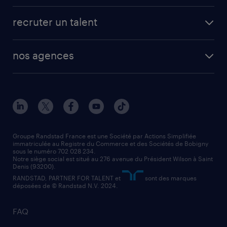
fiches métiers
faq candidat / intérimaire
créer un compte candidat
recruter un talent
plombier chauffagiste
toutes nos solutions RH
vendeur
nos agences
solutions opérationnelles
agent de fabrication
toutes nos agences
solutions professionnelles
conducteur de poids lourd
nos agences par ville
contact entreprise
manutentionnaire
nos agences par région
faq intérim / recrutement
technico-commercial
nos cabinets de recrutement
assistant administratif
Groupe Randstad France est une Société par Actions Simplifiée
immatriculée au Registre du Commerce et des Sociétés de Bobigny
sous le numéro 702 028 234.
comptable
Notre siège social est situé au 276 avenue du Président Wilson à Saint
Denis (93200).
RANDSTAD, PARTNER FOR TALENT et
sont des marques
déposées de © Randstad N.V. 2024.
FAQ