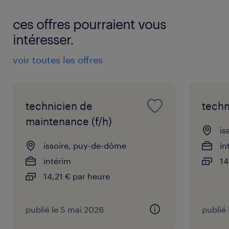
ces offres pourraient vous
intéresser.
voir toutes les offres
technicien de
techn
maintenance (f/h)
is
issoire, puy-de-dôme
in
intérim
14
14,21 € par heure
publié le 5 mai 2026
publié 