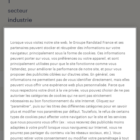
1
secteur
industrie
numéro de référence
Lorsque vous visitez notre site web, le Groupe Randstad France et ses
001-OR8-0004233_01C
partenaires peuvent stocker et récupérer des informations sur votre
navigateur, principalement sous la forme de cookies. Ces informations
peuvent porter sur vous, vos préférences ou votre appareil, et sont
principalement utilisées pour que le site fonctionne comme vous
l’attendez, pour améliorer la performance de notre site, et pour vous
proposer des publicités ciblées sur d’autres sites. En général, ces
informations ne permettent pas de vous identifier directement, mais elles
peuvent vous offrir une expérience web plus personnalisée. Parce que
nous respectons votre droit à la vie privée, vous pouvez choisir de ne pas
autoriser les catégories de cookies qui ne sont pas strictement
postuler simplement avec votre profil linkedin.
nécessaires au bon fonctionnement du site Internet. Cliquez sur
“paramétrer”, puis sur les titres des différentes catégories pour en savoir
plus et modifier nos paramètres par défaut. Toutefois, le refus de certains
types de cookies peut affecter votre navigation sur le site et les services
que nous pouvons vous offrir (ex : vous recevrez des publicités moins
adaptées à votre profil lorsque vous naviguerez sur Internet, vous ne
pourrez pas partager du contenu via les réseaux sociaux, etc.). Vous
pourrez retirer votre consentement ou modifier votre paramétrage à tout